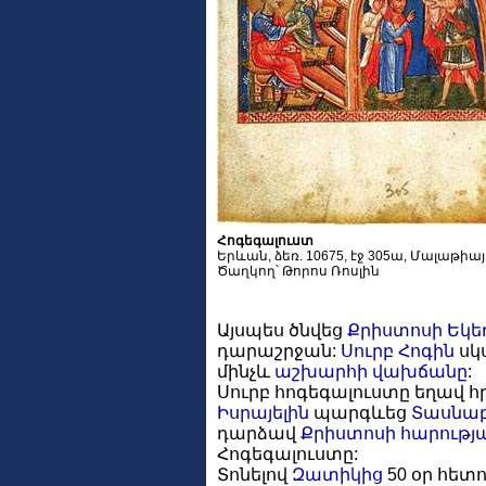
Հոգեգալուստ
Երևան, ձեռ. 10675, էջ 305ա, Մալաթիա
Ծաղկող՝ Թորոս Ռոսլին
Այսպես ծնվեց
Քրիստոսի
Եկե
դարաշրջան:
Սուրբ Հոգին
սկ
մինչև
աշխարհի վախճանը
:
Սուրբ հոգեգալուստը եղավ 
Իսրայելին
պարգևեց
Տասնա
դարձավ
Քրիստոսի
հարությ
Հոգեգալուստը:
Տոնելով
Զատիկից
50 օր հետո