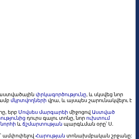
ց աստվածային
փրկագործությունը
, և սկսվեց նոր
ամբ
մկրտվողների
վրա, և այսպես շարունակվելու է
օրը, երբ
Մովսես մարգարեի
միջոցով
Աստված
ությունից
դուրս գալու տոնը, նոր
ուխտում
շնորհի
և
ճշմարտության
պարգևման օրը՝ Ս.
ր՝ ամփոփելով
Հարության
տոնախմբական շրջանը: