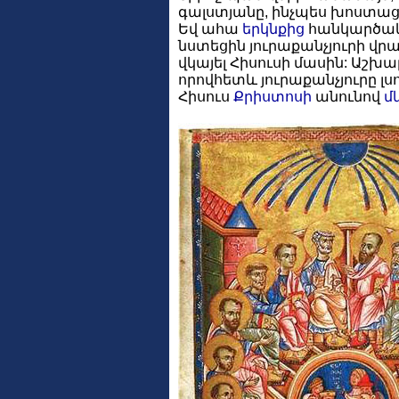
գալստյանը, ինչպես խոստացել
Եվ ահա
երկնքից
հանկարծակի 
նստեցին յուրաքանչյուրի վրա
վկայել Հիսուսի մասին: Աշխ
որովհետև յուրաքանչյուրը լս
Հիսուս
Քրիստոսի
անունով
մ