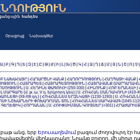
ա
Օրացույց
Նախագծեր
Ա
|
Բ
|
Գ
|
Դ
|
Ե
|
Զ
|
Է
|
Ը
|
Թ
|
Ժ
|
Ի
|
Լ
|
Խ
|
Ծ
|
Կ
|
Հ
|
Ձ
|
Ղ
|
Ճ
|
Մ
|
Յ
|
Ն
|
Շ
|
Ո
|
Չ
Բ ՆԱԽԱՀԱՅՐ
|
ՀԱՂԱՐԾՆԻ ՎԱՆՔ
|
ՀԱՂՈՐԴՈՒԹՅՈՒՆ
|
ՀԱՂՊԱՏԻ ՎԱՆՔ
|
ՈՒԹՅՈՒՆ
|
ՀԱՅՐԱՊԵՏ
|
ՀԱՅՐԱՊԵՏՈՒԹՅՈՒՆ
|
ՀԱՅՐԱՎԱՆՔ (ՄԱՐԴԱՂԱՎՆ
ՈՍՈՒԹՅՈՒՆ
|
Ս. ՀԵՂԻՆԵ ԹԱԳՈՒՀԻ (250-330)
|
ՀԻՆՈՒՆՔ
|
ՀՈԲ ԵՐԱՆԵԼԻ
|
 ՄԱՐԳԱՐԵ (մ. թ. ա. V դ. երկրորդ կես)
|
Ս. ՀՈՎՀԱՆ ՄԱՆԴԱԿՈՒՆԻ (410-4
ՆԵՑԻ (XII-XIII դդ.)
|
ՀՈՎՀԱՆՆԵՍ ԵՐԶՆԿԱՑԻ (1230-1293)
|
Ս. ՀՈՎՀԱՆՆ
ՊՈՍԻ ՆՇԽԱՐՆԵՐԻ ՓՈԽԱԴՐՄԱՆ ՏՈՆ
|
ՀՈՎՀԱՆՆԵՍ ՍԱՐԿԱՎԱԳ (1045-112
 ԳԵՂԵՑԻԿ
|
ՀՈՐԴԱՆԱՆ
|
Ս. ՀՌԻՓՍԻՄՅԱՆ ԿՈՒՅՍԵՐ (+301)
|
ՀՐԱԺԱՐԻՄ
աբաթ անց, երբ
Երուսաղեմում
բազում ժողովուրդ էր 
հավաքվեցին վերնատանը: Նրանք բոլորը, մի սիրտ 