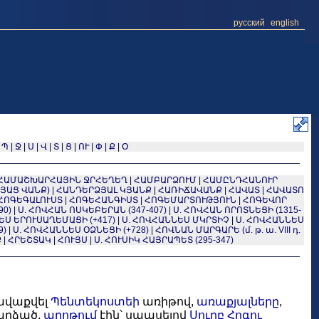
русский
english
|
Պ
|
Ջ
|
Ս
|
Վ
|
Տ
|
Ց
|
ՈՒ
|
Փ
|
Ք
|
Օ
ՀԱՄԱՇԽԱՐՀԱՅԻՆ ՋՐՀԵՂԵՂ
|
ՀԱՄԲԱՐՁՈՒՄ
|
ՀԱՄԸՆԴՀԱՆՈՒՐ
ՅԱՑ ՎԱՆՔ)
|
ՀԱՆԴԵՐՁՅԱԼ ԿՅԱՆՔ
|
ՀԱՌԻՃԱՎԱՆՔ
|
ՀԱՎԱՏ
|
ՀԱՎԱՏՈ
ՀՈԳԵԳԱԼՈՒՍՏ
|
ՀՈԳԵՀԱՆԳԻՍՏ
|
ՀՈԳԵՄԱՐՏՈՒԹՅՈՒՆ
|
ՀՈԳԵՎՈՐ
90)
|
Ս. ՀՈՎՀԱՆ ՈՍԿԵԲԵՐԱՆ (347-407)
|
Ս. ՀՈՎՀԱՆ ՈՐՈՏՆԵՑԻ (1315-
ԵՍ ԵՐՈՒՍԱՂԵՄԱՑԻ (+417)
|
Ս. ՀՈՎՀԱՆՆԵՍ ՄԿՐՏԻՉ
|
Ս. ՀՈՎՀԱՆՆԵՍ
9)
|
Ս. ՀՈՎՀԱՆՆԵՍ ՕՁՆԵՑԻ (+728)
|
ՀՈՎՆԱՆ ՄԱՐԳԱՐԵ (մ. թ. ա. VIII դ.
Ք
|
ՀՐԵՇՏԱԿ
|
ՀՈՒՅՍ
|
Ս. ՀՈՒՍԻԿ ՀԱՅՐԱՊԵՏ (295-347)
հավաքվել
Պենտեկոստեի
առիթով,
առաքյալները
,
դարձած,
աղոթում
էին՝ սպասելով
Սուրբ Հոգու