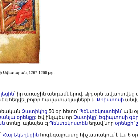
յի Ավետարան, 1267-1268 թթ.
ղեցին
՝ իր առաջին անդամներով: Այդ օրն ավարտվե
սեց հեղվել բոլոր հավատացյալների և
Քրիստոսի
անվ
հրեական
Զատիկից
50 օր հետո՝
Պենտեկոստեին
՝ այն 
բանյա
օրենքը
: Եվ ինչպես որ
Զատիկը
՝
Եգիպտոսի գեր
ան
տոնը, այնպես էլ
Պենտեկոստեն
եղավ նոր
օրենքի
՝
՝
Հայ Եկեղեցին
հոգեգալուստը հիշատակում է ևս 6 օ