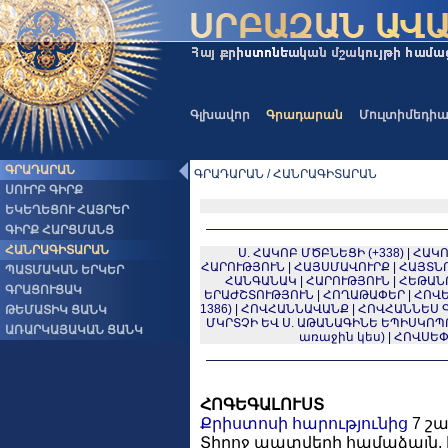
Գլխավոր
Գրադարան
Մուլտիմեդի
ԳՐԱԴԱՐԱՆ
ԳՐԱԴԱՐԱՆ / ՀԱՆՐԱԳԻՏԱՐԱՆ
ՍՈՒՐԲ ԳԻՐՔ
ԵԿԵՂԵՑՈՒ ՀԱՅՐԵՐ
ԳԻՐՔ ՀԱՐՑՄԱՆՑ
ՀԱՆՐԱԳԻՏԱՐԱՆ
Ս. ՀԱԿՈԲ ՄԾԲՆԵՑԻ (+338)
|
ՀԱԿՈ
ՀԱՐՈՒԹՅՈՒՆ
|
ՀԱՅՍՄԱՎՈՒՐՔ
|
ՀԱՅՏՆ
ՊԱՏՄԱԿԱՆ ԵՐԿԵՐ
ՀԱՆԳԱՆԱԿ
|
ՀԱՐՈՒԹՅՈՒՆ
|
ՀԵԹԱՆ
ԳՐԱՑՈՒՑԱԿ
ԵՐԱԺՇՏՈՒԹՅՈՒՆ
|
ՀՈՂԱԹԱՓԵՐ
|
ՀՈՎԵԼ
1386)
|
ՀՈՎՀԱՆՆԱՎԱՆՔ
|
ՀՈՎՀԱՆՆԵՍ ԳԱՌ
ԹԵՄԱՏԻԿ ՑԱՆԿ
ՄԿՐՏՉԻ ԵՎ Ս. ԱԹԱՆԱԳԻՆԵ ԵՊԻՍԿՈ
ԱՌԱՐԿԱՅԱԿԱՆ ՑԱՆԿ
առաջին կես)
|
ՀՈՎՍԵՓ
ՀՈԳԵԳԱԼՈՒՍՏ
Քրիստոսի
հարությունից
7 շ
Տիրոջ պատվերի համաձայն, 