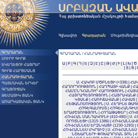
Գլխավոր
Գրադարան
Մուլտիմեդի
ԳՐԱԴԱՐԱՆ
ԳՐԱԴԱՐԱՆ / ՀԱՆՐԱԳԻՏԱՐԱՆ
ՍՈՒՐԲ ԳԻՐՔ
Ա
|
Բ
|
Գ
|
Դ
|
Ե
|
Զ
|
Է
|
Ը
|
Թ
|
Ժ
|
Ի
|
Լ
|
Խ
|
Ծ
ԵԿԵՂԵՑՈՒ ՀԱՅՐԵՐ
|
Տ
|
Ց
|
ԳԻՐՔ ՀԱՐՑՄԱՆՑ
ՀԱՆՐԱԳԻՏԱՐԱՆ
Ս. ՀԱԿՈԲ ՄԾԲՆԵՑԻ (+338)
|
ՀԱ
ՊԱՏՄԱԿԱՆ ԵՐԿԵՐ
ՀԱՂՈՐԴՈՒԹՅՈՒՆ
|
ՀԱՂՊԱՏԻ ՎԱՆՔ
|
ՀԱ
ԳՐԱՑՈՒՑԱԿ
ՀԱՄԸՆԴՀԱՆՈՒՐ ՀԱՐՈՒԹՅՈՒՆ
|
ՀԱՅՍ
ՀԱՅՐԱՊԵՏՈՒԹՅՈՒՆ
|
ՀԱՅՐԱՎԱՆՔ 
ԹԵՄԱՏԻԿ ՑԱՆԿ
ԿՅԱՆՔ
|
ՀԱՌԻՃԱՎԱՆՔ
|
ՀԱՎԱՏ
|
ԱՌԱՐԿԱՅԱԿԱՆ ՑԱՆԿ
ՀԵԹԱՆՈՍՈՒԹՅՈՒՆ
|
Ս. ՀԵՂԻՆԵ ԹԱԳՈ
ՀՈԳԵԳԱԼՈՒՍՏ
|
ՀՈԳԵՀԱՆԳԻՍ
ԵՐԱԺՇՏՈՒԹՅՈՒՆ
|
ՀՈՂԱԹԱՓԵՐ
|
ՀՈՎԵ
ՀՈՎՀԱՆ ՄԱՆԴԱԿՈՒՆԻ (410-490)
|
Ս. 
ՈՐՈՏՆԵՑԻ (1315-1386)
|
ՀՈՎՀԱՆՆԱՎ
ՀՈՎՀԱՆՆԵՍ ԵՐԶՆԿԱՑԻ (1230-1293)
|
ՀՈՎՀԱՆՆԵՍ ՄԿՐՏԻՉ
|
Ս. ՀՈՎՀԱՆՆԵՍ
ՆՇԽԱՐՆԵՐԻ ՓՈԽԱԴՐՄԱՆ ՏՈՆ
|
Հ