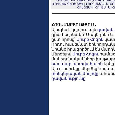
ՀՈՎՀԱՆՆԵՍ ՕՁՆԵՑԻ (+728)
|
ՀՈՎՆԱՆ
ՀՈՎՍԵՓ ԳԵՂԵՑԻԿ
|
ՀՈՐԴԱՆԱՆ
|
Ս. Հ
ՀՐԵՇՏԱԿ
|
ՀՈՒՅՍ
|
Ս. 
ՀՈԳԵՄԱՐՏՈՒԹՅՈՒՆ
Այսպես է կոչվում այն
դավան
դրա հեղինակի՝ Մակեդոնի և 
ըստ որոնց՝
Սուրբ Հոգին
կատ
Որդու համեմատ երկրորդական 
Նրանք իրագործում են մարդ
Մերժելով
Սուրբ Հոգու
համագո
մակեդոնականները խաթարո
հավատը
աստվածային
երեք
Այս ուսմունքը մերժեց Կոստ
տիեզերական ժողովը
և հաս
դավանությունը
: