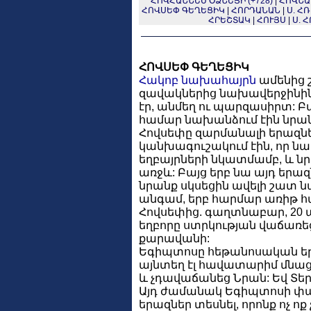
ՀՈՎՀԱՆՆԵՍ ՕՁՆԵՑԻ (+728)
|
ՀՈՎՆԱՆ
ՀՈՎՍԵՓ ԳԵՂԵՑԻԿ
|
ՀՈՐԴԱՆԱՆ
|
Ս. Հ
ՀՐԵՇՏԱԿ
|
ՀՈՒՅՍ
|
Ս. 
ՀՈՎՍԵՓ ԳԵՂԵՑԻԿ
Հակոբ նախահայրն
ամենից շ
զավակներից նախավերջինին՝
էր, անմեղ ու պարզասիրտ: Բա
համար նախանձում էին նրան
Հովսեփը զարմանալի երազներ
կանխագուշակում էին, որ նա
եղբայրների նկատմամբ, և ն
առջև: Բայց երբ նա այդ երա
նրանք սկսեցին ավելի շատ նա
անգամ, երբ հարմար առիթ հ
Հովսեփից. գաղտնաբար, 20 
եղբորը ստրկության վաճառե
քարավանի:
Եգիպտոսը հեթանոսական երկ
այնտեղ էլ հավատարիմ մնաց
և չդավաճանեց Նրան: Եվ Տեր
Այդ ժամանակ Եգիպտոսի փա
երազներ տեսնել, որոնք ոչ ո