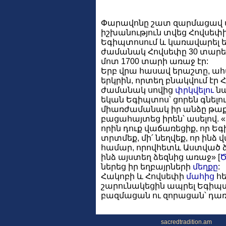
Փարավոնը շատ զարմացավ 
իշխանություն տվեց Հովսեփի
Եգիպտոսում և կառավարել եր
ժամանակ Հովսեփը 30 տարե
մոտ 1700 տարի առաջ էր:
Երբ վրա հասավ երաշտը, ա
երկրին, որտեղ բնակվում էր 
ժամանակ սովից
փրկվելու
նպ
եկան Եգիպտոս՝ ցորեն գնելո
միառժամանակ իր անձը թաքց
բացահայտեց իրեն՝ ասելով. «
որին դուք վաճառեցիք, որ Եգ
տրտմեք, մի՛ նեղվեք, որ ինձ 
համար, որովհետև Աստված ձե
ինձ այստեղ ձեզնից առաջ» [
Ծ
ներեց իր եղբայրների
մեղքը
:
Հակոբի և Հովսեփի
մահից
հե
շարունակեցին ապրել Եգիպտ
բազմացան ու զորացան՝ դառն
sacredtradition.am