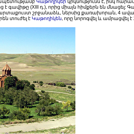
րապետությամբ
Կաթողիկեի
կրկնությունն է, իսկ հարավ
է գավիթը (XIII դ.), որից միայն հիմքերն են մնացել
դ՝ արտաքուստ շրջանաձև, ներսից քառախորան, 4 ա
րեն տուժել է
Կաթողիկեն
, որը նորոգվել և ամրացվել է 2