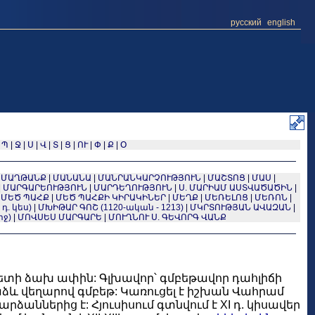
русский
english
|
Պ
|
Ջ
|
Ս
|
Վ
|
Տ
|
Ց
|
ՈՒ
|
Փ
|
Ք
|
Օ
|
ՄԱՂԹԱՆՔ
|
ՄԱՆԱՆԱ
|
ՄԱՆՐԱՆԿԱՐՉՈՒԹՅՈՒՆ
|
ՄԱՇՏՈՑ
|
ՄԱՍ
|
|
ՄԱՐԳԱՐԵՈՒԹՅՈՒՆ
|
ՄԱՐԴԵՂՈՒԹՅՈՒՆ
|
Ս. ՄԱՐԻԱՄ ԱՍՏՎԱԾԱԾԻՆ
|
|
ՄԵԾ ՊԱՀՔ
|
ՄԵԾ ՊԱՀՔԻ ԿԻՐԱԿԻՆԵՐ
|
ՄԵՂՔ
|
ՄԵՌԵԼՈՑ
|
ՄԵՌՈՆ
|
 դ. կես)
|
ՄԽԻԹԱՐ ԳՈՇ (1120-ական - 1213)
|
ՄԿՐՏՈՒԹՅԱՆ ԱՎԱԶԱՆ
|
րջ)
|
ՄՈՎՍԵՍ ՄԱՐԳԱՐԵ
|
ՄՈՒՂՆՈՒ Ս. ԳԵՎՈՐԳ ՎԱՆՔ
ետի ձախ ափին: Գլխավոր՝ գմբեթավոր դահլիճի
և վեղարով գմբեթ: Կառուցել է իշխան Վահրամ
ձաններից է: Հյուսիսում գտնվում է XI դ. կիսավեր