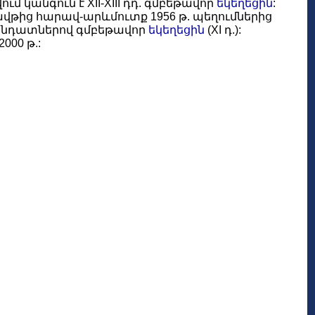
ում կանգուն է XII-XIII դդ. գմբեթավոր
եկեղեցին
:
: Գավթից հարավ-արևմուտք 1956 թ. պեղումներից
վանդատներով գմբեթավոր
եկեղեցին
(XI դ.):
000 թ.: