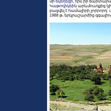
մի
եկեղեցի
, որն իր ճարտա
Կաթողիկեին
արևմուտքից կից 
բացվել է համալիրի չորրոր
1988 թ. երկրաշարժից զգալիո