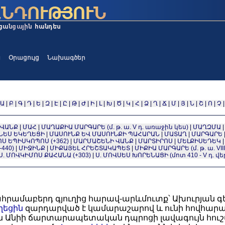
ա
Օրացույց
Նախագծեր
Ա
|
Բ
|
Գ
|
Դ
|
Ե
|
Զ
|
Է
|
Ը
|
Թ
|
Ժ
|
Ի
|
Լ
|
Խ
|
Ծ
|
Կ
|
Հ
|
Ձ
|
Ղ
|
Ճ
|
Մ
|
Յ
|
Ն
|
Շ
|
Ո
|
Չ
ՎԱՆՔ
|
ՄԱՀ
|
ՄԱՂԱՔԻԱ ՄԱՐԳԱՐԵ (մ. թ. ա. V դ. առաջին կես)
|
ՄԱՂԶՄԱ
ՆԵՍ ԵԿԵՂԵՑԻ
|
ՄԱՍՈՒՆՔ ԵՎ ՄԱՍՈՒՆՔԻ ՊԱՀԱՐԱՆ
|
ՄԱՏԱՂ
|
ՄԱՐԳԱՐԵ
ՈՍ ԵՊԻՍԿՈՊՈՍ (+362)
|
ՄԱՐՄԱՇԵՆԻ ՎԱՆՔ
|
ՄԱՐՏԻՐՈՍ
|
ՄԵԼՔԻՍԵԴԵԿ
440)
|
ՄԻՋԻՆՔ
|
ՄԻՔԱՅԵԼ ՀՐԵՇՏԱԿԱՊԵՏ
|
ՄԻՔԻԱ ՄԱՐԳԱՐԵ (մ. թ. ա. VIII
Ս. ՄՈՎԿԻՄՈՍ ՔԱՀԱՆԱ (+303)
|
Ս. ՄՈՎՍԵՍ ԽՈՐԵՆԱՑԻ (մոտ 410 - V դ. վե
ահրամաբերդ գյուղից հարավ-արևմուտք՝ Ախուրյան գ
ղեցին
զարդարված է կամարաշարով և ունի հովհարաձ
Այն Անիի ճարտարապետական դպրոցի լավագույն հուշար