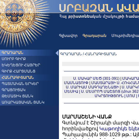
Գլխավոր
Գրադարան
Մուլտիմեդի
ԳՐԱԴԱՐԱՆ
ԳՐԱԴԱՐԱՆ / ՀԱՆՐԱԳԻՏԱՐԱՆ
ՍՈՒՐԲ ԳԻՐՔ
ԵԿԵՂԵՑՈՒ ՀԱՅՐԵՐ
ԳԻՐՔ ՀԱՐՑՄԱՆՑ
ՀԱՆՐԱԳԻՏԱՐԱՆ
Ս. ՄԱԿԱՐ ՄԵԾ (301-391)
|
ՄԱԿԱՐԱ
ՄԱՍՆԱՏՈՒՓ
|
ՄԱՍՏԱՐԱՅԻ Ս. ՀՈՎՀԱՆ
ՊԱՏՄԱԿԱՆ ԵՐԿԵՐ
Ս. ՄԱՐԻԱՄ ՄԱԳԴԱՂԵՆԱՑԻ
|
Ս. ՄԱՐԿ
ԳՐԱՑՈՒՑԱԿ
ՄԵՍԻԱ
|
Ս. ՄԵՍՐՈՊ ՄԱՇՏՈՑ (մոտ 362-
ՄԿՐՏՈՒԹՅՈՒՆ
|
ՄՈՄ
|
ԹԵՄԱՏԻԿ ՑԱՆԿ
ԱՌԱՐԿԱՅԱԿԱՆ ՑԱՆԿ
ՄԱՐՄԱՇԵՆԻ ՎԱՆՔ
Գտնվում է Շիրակի մարզի Վ
հորինվածքով
Կաթողիկե
եկե
Պահլավունին 988-1029 թթ.: 