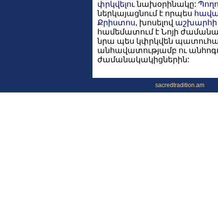
փրկվելու
նախօրինակը:
Պողո
ներկայացնում է որպես
հավ
Քրիստոս
, խոսելով
աշխարհի
համեմատում է Նոյի ժամանակն
նրա պես կփրկվեն պատուհասի
անհավատությամբ ու անհոգու
ժամանակակիցներին:
sacredtradition.am