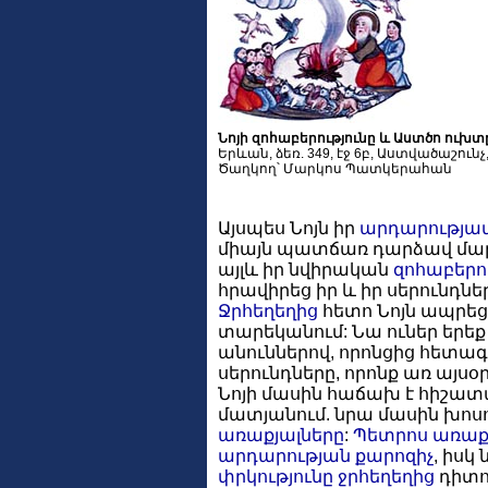
Նոյի զոհաբերությունը և Աստծո ուխտ
Երևան, ձեռ. 349, էջ 6բ, Աստվածաշունչ, 
Ծաղկող՝ Մարկոս Պատկերահան
Այսպես Նոյն իր
արդարությա
միայն պատճառ դարձավ մա
այլև իր նվիրական
զոհաբերո
հրավիրեց իր և իր սերունդնե
Ջրհեղեղից
հետո Նոյն ապրեց
տարեկանում: Նա ուներ երեք 
անուններով, որոնցից հետա
սերունդները, որոնք առ այսօր
Նոյի մասին հաճախ է հիշա
մատյանում. նրա մասին խոս
առաքյալները
:
Պետրոս առաք
արդարության
քարոզիչ
, իսկ
փրկությունը
ջրհեղեղից
դիտո