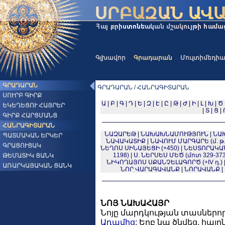
Գլխավոր
Գրադարան
Մուլտիմեդի
ԳՐԱԴԱՐԱՆ
ԳՐԱԴԱՐԱՆ / ՀԱՆՐԱԳԻՏԱՐԱՆ
ՍՈՒՐԲ ԳԻՐՔ
Ա
|
Բ
|
Գ
|
Դ
|
Ե
|
Զ
|
Է
|
Ը
|
Թ
|
Ժ
|
Ի
|
Լ
|
Խ
|
Ծ
ԵԿԵՂԵՑՈՒ ՀԱՅՐԵՐ
|
Տ
|
Ց
|
ԳԻՐՔ ՀԱՐՑՄԱՆՑ
ՀԱՆՐԱԳԻՏԱՐԱՆ
ՆԱԶԱՐԵԹ
|
ՆԱԽԱԽՆԱՄՈՒԹՅՈՒՆ
|
ՆԱ
ՊԱՏՄԱԿԱՆ ԵՐԿԵՐ
ՆԱՎԱԿԱՏԻՔ
|
ՆԱՎՈՒՄ ՄԱՐԳԱՐԵ (մ. թ. 
ԳՐԱՑՈՒՑԱԿ
ՆԵՂՈՍ ՍԻՆԱՅԵՑԻ (+450)
|
ՆԵՍՏՈՐԱԿԱ
1198)
|
Ս. ՆԵՐՍԵՍ ՄԵԾ (մոտ 329-373
ԹԵՄԱՏԻԿ ՑԱՆԿ
ՆԻԿՈՂԱՅՈՍ ՍՔԱՆՉԵԼԱԳՈՐԾ (+IV դ.)
ԱՌԱՐԿԱՅԱԿԱՆ ՑԱՆԿ
ՆՈՐ ՎԱՐԱԳԱՎԱՆՔ
|
ՆՈՐԱՎԱՆՔ
|
ՆՈՅ ՆԱԽԱՀԱՅՐ
Նոյը մարդկության տասներո
Ադամից
: Երբ նա ծնվեց, հա