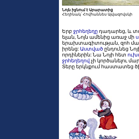
Նոյն իջնում է Արարատից
Հեղինակ՝ Հովհաննես Այվազովսկի
Երբ
ջրհեղեղը
դադարեց, և տ
ելան, Նոյն ամենից առաջ մի
երախտագիտության, զոհ մատ
իրենց:
Աստված
ընդունեց Նոյ
որդիներին: Նա Նոյի հետ
ուխ
ջրհեղեղով
չի կործանելու մա
Տերը երկնքում հաստատեց ծ