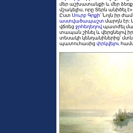
մեր աշխատանքի և մեր ձեռքե
մշակելիս, որը Տերն անիծել է» 
Ըստ
Սուրբ Գրքի
՝ Նոյն իր ժ
աստվածապաշտ
մարդն էր:
վճռեց
ջրհեղեղով
պատժել մար
տապան շինել և վերցնելով ի
տեսակի կենդանիներից՝ մտն
պատուհասից
փրկվելու
համ