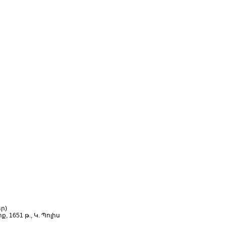
ր)
, 1651 թ., Կ. Պոլիս