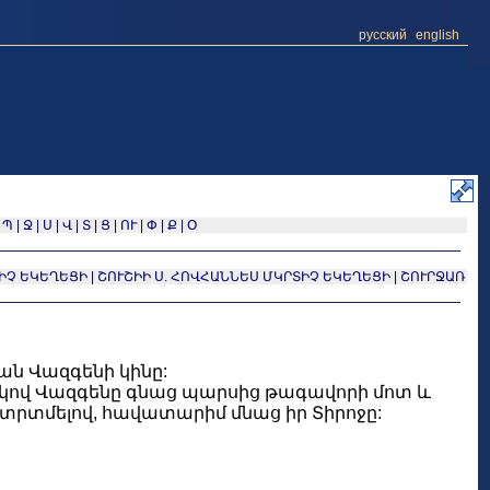
русский
english
|
Պ
|
Ջ
|
Ս
|
Վ
|
Տ
|
Ց
|
ՈՒ
|
Փ
|
Ք
|
Օ
ԿԻՉ ԵԿԵՂԵՑԻ
|
ՇՈՒՇԻԻ Ս. ՀՈՎՀԱՆՆԵՍ ՄԿՐՏԻՉ ԵԿԵՂԵՑԻ
|
ՇՈՒՐՋԱՌ
ն Վազգենի կինը:
կով Վազգենը գնաց պարսից թագավորի մոտ և
 տրտմելով, հավատարիմ մնաց իր Տիրոջը: