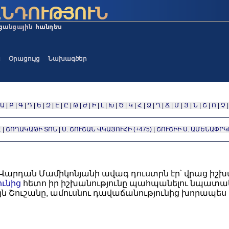
ա
Օրացույց
Նախագծեր
Ա
|
Բ
|
Գ
|
Դ
|
Ե
|
Զ
|
Է
|
Ը
|
Թ
|
Ժ
|
Ի
|
Լ
|
Խ
|
Ծ
|
Կ
|
Հ
|
Ձ
|
Ղ
|
Ճ
|
Մ
|
Յ
|
Ն
|
Շ
|
Ո
|
Չ
Հ
|
ՇՈՂԱԿԱԹԻ ՏՈՆ
|
Ս. ՇՈՒՇԱՆ ՎԿԱՅՈՒՀԻ (+475)
|
ՇՈՒՇԻԻ Ս. ԱՄԵՆԱՓՐ
արդան Մամիկոնյանի ավագ դուստրն էր՝ վրաց իշխա
ւնից
հետո իր իշխանությունը պահպանելու նպատա
յն Շուշանը, ամուսնու դավաճանությունից խորապես