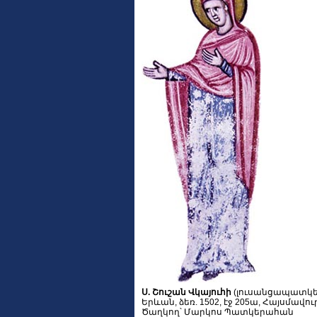
Ս. Շուշան Վկայուհի
(լուսանցապատկե
Երևան, ձեռ. 1502, էջ 205ա, Հայսմավուրք
Ծաղկող՝ Մարկոս Պատկերահան