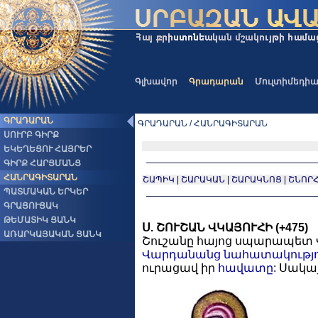
Գլխավոր
Գրադարան
Մուլտիմեդի
ԳՐԱԴԱՐԱՆ
ԳՐԱԴԱՐԱՆ / ՀԱՆՐԱԳԻՏԱՐԱՆ
ՍՈՒՐԲ ԳԻՐՔ
ԵԿԵՂԵՑՈՒ ՀԱՅՐԵՐ
ԳԻՐՔ ՀԱՐՑՄԱՆՑ
ՀԱՆՐԱԳԻՏԱՐԱՆ
ՇԱՊԻԿ
|
ՇԱՐԱԿԱՆ
|
ՇԱՐԱԿՆՈՑ
|
ՇՆՈՐ
ՊԱՏՄԱԿԱՆ ԵՐԿԵՐ
ԳՐԱՑՈՒՑԱԿ
ԹԵՄԱՏԻԿ ՑԱՆԿ
Ս. ՇՈՒՇԱՆ ՎԿԱՅՈՒՀԻ (+475)
ԱՌԱՐԿԱՅԱԿԱՆ ՑԱՆԿ
Շուշանը հայոց սպարապետ Վ
Վարդանանց
նահատակությո
ուրացավ իր
հավատը
: Սակա