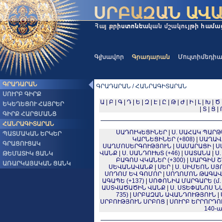
Գլխավոր
Գրադարան
Մուլտիմեդի
ԳՐԱԴԱՐԱՆ
ԳՐԱԴԱՐԱՆ / ՀԱՆՐԱԳԻՏԱՐԱՆ
ՍՈՒՐԲ ԳԻՐՔ
Ա
|
Բ
|
Գ
|
Դ
|
Ե
|
Զ
|
Է
|
Ը
|
Թ
|
Ժ
|
Ի
|
Լ
|
Խ
|
Ծ
ԵԿԵՂԵՑՈՒ ՀԱՅՐԵՐ
|
Տ
|
Ց
|
ԳԻՐՔ ՀԱՐՑՄԱՆՑ
ՀԱՆՐԱԳԻՏԱՐԱՆ
ՍԱԴՈՒԿԵՑԻՆԵՐ
|
Ս. ՍԱՀԱԿ ՊԱՐԹԵ
ՊԱՏՄԱԿԱՆ ԵՐԿԵՐ
ԿԱՐՆԵՑԻՆԵՐ (+808)
|
ՍԱՂԱՎ
ԳՐԱՑՈՒՑԱԿ
ՍԱՂՄՈՍԵՐԳՈՒԹՅՈՒՆ
|
ՍԱՄԱՐԱՑԻ
|
Ս
ՎԱՆՔ
|
Ս. ՍԱՆԴՈՒԽՏ (+46)
|
ՍԱՏԱՆԱ
|
Ս
ԹԵՄԱՏԻԿ ՑԱՆԿ
ԲԱԳՈՍ ՎԿԱՆԵՐ (+300)
|
ՍԱՐԳԻՍ ՇՆ
ԱՌԱՐԿԱՅԱԿԱՆ ՑԱՆԿ
ՍԵՎԱՆԱՎԱՆՔ
|
ՍԵՐ
|
Ս. ՍԻՄԵՈՆ ՍՅՈ
ՍՈԴՈՄ ԵՎ ԳՈՄՈՐ
|
ՍՈՂՈՄՈՆ ԹԱԳԱՎ
ԱԳԱՊԵ (+137)
|
ՍՈՓՈՆԻԱ ՄԱՐԳԱՐԵ (մ. թ.
ԱՍՏՎԱԾԱԾԻՆ ՎԱՆՔ
|
Ս. ՍՏԵՓԱՆՈՍ 
735)
|
ՍՐԲԱԶԱՆ ԱՎԱՆԴՈՒԹՅՈՒՆ
|
ՍՐԲՈՒԹՅՈՒՆ ՍՐԲՈՑ
|
ՍՈՒՐԲ ԵՐՐՈՐԴՈ
140-ա