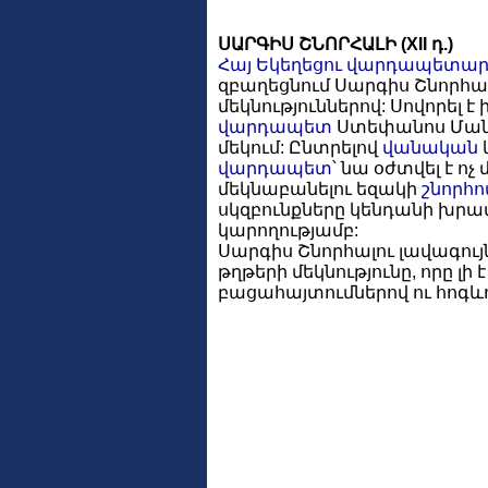
ՍԱՐԳԻՍ ՇՆՈՐՀԱԼԻ (XII դ.)
Հայ Եկեղեցու
վարդապետար
զբաղեցնում Սարգիս Շնորհալ
մեկնություններով: Սովորել 
վարդապետ
Ստեփանոս Մանո
մեկում: Ընտրելով
վանական
վարդապետ
՝ նա օժտվել է ոչ
մեկնաբանելու եզակի
շնորհո
սկզբունքները կենդանի խր
կարողությամբ:
Սարգիս Շնորհալու լավագույ
թղթերի մեկնությունը, որը լի 
բացահայտումներով ու հոգևո