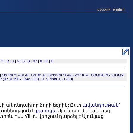
русский
english
|
Պ
|
Ջ
|
Ս
|
Վ
|
Տ
|
Ց
|
ՈՒ
|
Փ
|
Ք
|
Օ
|
ՏԵՂԵՐԻ ՎԱՆՔ
|
ՏԵՍԻԼՔ
|
ՏԻԵԶԵՐԱԿԱՆ ԺՈՂՈՎ
|
ՏՅԱՌՆԸՆԴԱՌԱՋ
|
(մոտ 250 - մոտ 330)
|
Ս. ՏՐԻՓՈՆ (+250)
ակի անդնդախոր ձորի եզրին: Ըստ
ավանդության
՝
ոնեություն է
քարոզել
Սյունիքում և այնտեղ
ն, իսկ VIII դ. վերջում դարձել է Սյունյաց