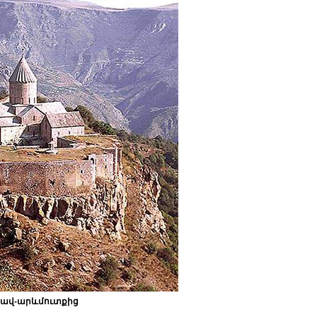
րավ-արևմուտքից