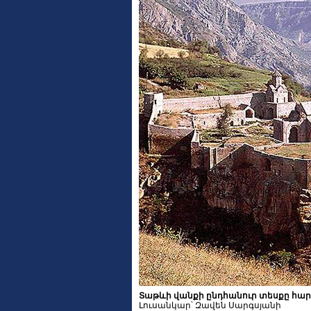
Տաթևի վանքի ընդհանուր տեսքը հա
Լուսանկար՝ Զավեն Սարգսյանի