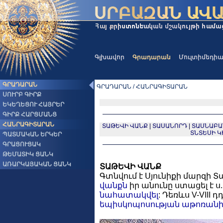
Գլխավոր
Գրադարան
Մուլտիմեդի
ԳՐԱԴԱՐԱՆ
ԳՐԱԴԱՐԱՆ / ՀԱՆՐԱԳԻՏԱՐԱՆ
ՍՈՒՐԲ ԳԻՐՔ
ԵԿԵՂԵՑՈՒ ՀԱՅՐԵՐ
ԳԻՐՔ ՀԱՐՑՄԱՆՑ
ՀԱՆՐԱԳԻՏԱՐԱՆ
ՏԱԹԵՎԻ ՎԱՆՔ
|
ՏԱՍԱՆՈՐԴ
|
ՏԱՍՆԱԲԱ
ՏՆՏԵՍԻ Կ
ՊԱՏՄԱԿԱՆ ԵՐԿԵՐ
ԳՐԱՑՈՒՑԱԿ
ԹԵՄԱՏԻԿ ՑԱՆԿ
ԱՌԱՐԿԱՅԱԿԱՆ ՑԱՆԿ
ՏԱԹԵՎԻ ՎԱՆՔ
Գտնվում է Սյունիքի մարզի 
վանքն
իր անունը ստացել է ս
նահատակվել
: Դեռևս V-VIII
եպիսկոպոսության
աթոռան