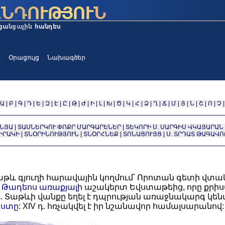
ա
Օրացույց
Նախագծեր
Ա
|
Բ
|
Գ
|
Դ
|
Ե
|
Զ
|
Է
|
Ը
|
Թ
|
Ժ
|
Ի
|
Լ
|
Խ
|
Ծ
|
Կ
|
Հ
|
Ձ
|
Ղ
|
Ճ
|
Մ
|
Յ
|
Ն
|
Շ
|
Ո
|
Չ
ՆՅԱ
|
ՏԱՍՆԵՐԿՈՒ ՓՈՔՐ ՄԱՐԳԱՐԵՆԵՐ
|
ՏԵԿՈՐԻ Ս. ՍԱՐԳԻՍ ՎԿԱՅԱՐԱՆ
ԻՐԱԿԻ
|
ՏՆՕՐԻՆՈՒԹՅՈՒՆ
|
ՏՆՕՐՀՆԵՔ
|
ՏՈՆԱՑՈՒՅՑ
|
Ս. ՏՐԴԱՏ ԹԱԳԱՎՈՐ 
Տաթև գյուղի հարավային կողմում՝ Որոտան գետի վտ
.
Թադեոս առաքյալի
աշակերտ Եվստաթեից, որը քրիստ
 դդ. Տաթևի վանքը եղել է դպրության առաջնակարգ կենտրո
իստը
: XIV դ. հռչակվել է իր նշանավոր համալսարանով: