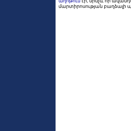
աղոթում
էր, մինչև որ ավանդ
մարտիրոսության բաղձալի 