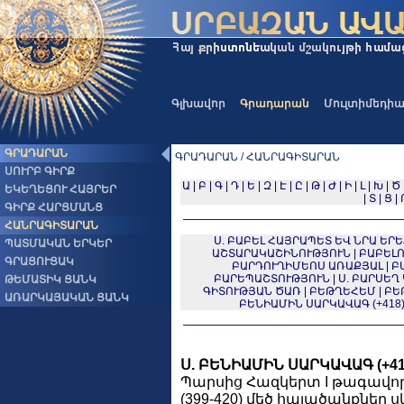
Գլխավոր
Գրադարան
Մուլտիմեդի
ԳՐԱԴԱՐԱՆ
ԳՐԱԴԱՐԱՆ / ՀԱՆՐԱԳԻՏԱՐԱՆ
ՍՈՒՐԲ ԳԻՐՔ
Ա
|
Բ
|
Գ
|
Դ
|
Ե
|
Զ
|
Է
|
Ը
|
Թ
|
Ժ
|
Ի
|
Լ
|
Խ
|
Ծ
ԵԿԵՂԵՑՈՒ ՀԱՅՐԵՐ
|
Տ
|
Ց
|
ԳԻՐՔ ՀԱՐՑՄԱՆՑ
ՀԱՆՐԱԳԻՏԱՐԱՆ
Ս. ԲԱԲԵԼ ՀԱՅՐԱՊԵՏ ԵՎ ՆՐԱ ԵՐԵ
ՊԱՏՄԱԿԱՆ ԵՐԿԵՐ
ԱՇՏԱՐԱԿԱՇԻՆՈՒԹՅՈՒՆ
|
ԲԱԲԵԼՈ
ԳՐԱՑՈՒՑԱԿ
ԲԱՐԴՈՒՂԻՄԵՈՍ ԱՌԱՔՅԱԼ
|
Բ
ԲԱՐԵՊԱՇՏՈՒԹՅՈՒՆ
|
Ս. ԲԱՐՍԵՂ 
ԹԵՄԱՏԻԿ ՑԱՆԿ
ԳԻՏՈՒԹՅԱՆ ԾԱՌ
|
ԲԵԹՂԵՀԵՄ
|
ԲԵ
ԱՌԱՐԿԱՅԱԿԱՆ ՑԱՆԿ
ԲԵՆԻԱՄԻՆ ՍԱՐԿԱՎԱԳ (+418
Ս. ԲԵՆԻԱՄԻՆ ՍԱՐԿԱՎԱԳ (+41
Պարսից Հազկերտ I թագավո
(399-420) մեծ հալածանքներ