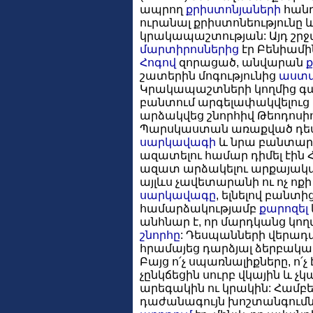
ապրող
քրիստոնյաների
հանդ
ուրանալ քրիստոնեությունը 
կրակապաշտության: Այդ շր
մարտիրոսներից
էր Բենիամի
Հոգով
զորացած, անվարան
շատերին մոգությունից
աստվ
Կրակապաշտների կողմից գա
բանտում արգելափակվելուց
արձակվեց շնորհիվ Թեոդոսիոս 
Պարսկաստան առաքված դեսպա
սարկավագի
և նրա բանտարգ
ազատելու համար դիմել էին
ազատ արձակելու արքայական
այլևս չավետարանի ու ոչ ոք
սարկավագը
, ելնելով բանտի
համարձակությամբ
քարոզել
անհնար է, որ մարդկանց կո
շնորհը
: Դեսպանների վերադ
հրամայեց դարձյալ ձերբակալե
Բայց ո՛չ սպառնալիքները, ո՛չ
չընկճեցին սուրբ վկային և 
արեգակին ու կրակին: Համբե
դաժանագույն խոշտանգումնե