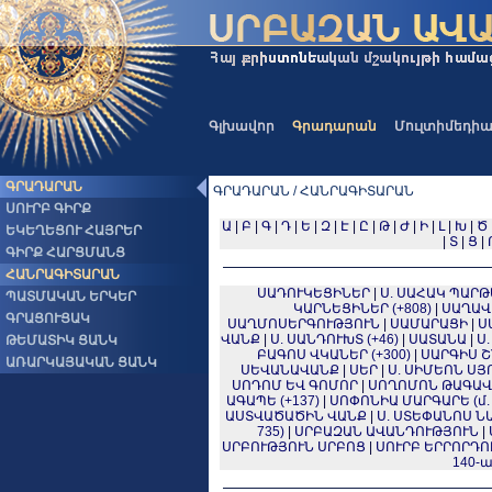
Գլխավոր
Գրադարան
Մուլտիմեդի
ԳՐԱԴԱՐԱՆ
ԳՐԱԴԱՐԱՆ / ՀԱՆՐԱԳԻՏԱՐԱՆ
ՍՈՒՐԲ ԳԻՐՔ
Ա
|
Բ
|
Գ
|
Դ
|
Ե
|
Զ
|
Է
|
Ը
|
Թ
|
Ժ
|
Ի
|
Լ
|
Խ
|
Ծ
ԵԿԵՂԵՑՈՒ ՀԱՅՐԵՐ
|
Տ
|
Ց
|
ԳԻՐՔ ՀԱՐՑՄԱՆՑ
ՀԱՆՐԱԳԻՏԱՐԱՆ
ՍԱԴՈՒԿԵՑԻՆԵՐ
|
Ս. ՍԱՀԱԿ ՊԱՐԹԵ
ՊԱՏՄԱԿԱՆ ԵՐԿԵՐ
ԿԱՐՆԵՑԻՆԵՐ (+808)
|
ՍԱՂԱՎ
ԳՐԱՑՈՒՑԱԿ
ՍԱՂՄՈՍԵՐԳՈՒԹՅՈՒՆ
|
ՍԱՄԱՐԱՑԻ
|
Ս
ՎԱՆՔ
|
Ս. ՍԱՆԴՈՒԽՏ (+46)
|
ՍԱՏԱՆԱ
|
Ս
ԹԵՄԱՏԻԿ ՑԱՆԿ
ԲԱԳՈՍ ՎԿԱՆԵՐ (+300)
|
ՍԱՐԳԻՍ ՇՆ
ԱՌԱՐԿԱՅԱԿԱՆ ՑԱՆԿ
ՍԵՎԱՆԱՎԱՆՔ
|
ՍԵՐ
|
Ս. ՍԻՄԵՈՆ ՍՅՈ
ՍՈԴՈՄ ԵՎ ԳՈՄՈՐ
|
ՍՈՂՈՄՈՆ ԹԱԳԱՎ
ԱԳԱՊԵ (+137)
|
ՍՈՓՈՆԻԱ ՄԱՐԳԱՐԵ (մ. թ.
ԱՍՏՎԱԾԱԾԻՆ ՎԱՆՔ
|
Ս. ՍՏԵՓԱՆՈՍ 
735)
|
ՍՐԲԱԶԱՆ ԱՎԱՆԴՈՒԹՅՈՒՆ
|
ՍՐԲՈՒԹՅՈՒՆ ՍՐԲՈՑ
|
ՍՈՒՐԲ ԵՐՐՈՐԴՈ
140-ա