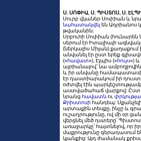
Ս. ՍՈՓԻԱ, Ս. ՊԻՍՏՈՍ, Ս. ԷԼՊԻ
Սուրբ վկաներ Սոփիան և նրա
նահատակվել
են Ադրիանոս կա
թվականին:
Սրբուհի Սոփիան (հունարեն 
սերում էր Իտալիայի ազնվակ
(ներկայիս Միլան) քաղաքում 
անվանել էր ըստ երեք գլխավ
(«
հավատ
»), Էլպիս («
հույս
») 
այրիանալով՝ նա ամբողջովին 
և իր անվանը համապատաս
էր դաստիարակում իր դուստր
օժտվել էին պարկեշտությամբ
աստվածահաճ վարքով: Ըստ ի
նրանց
հավատն
ու
փրկությա
Քրիստոսի
հանդեպ: Սքանչելի 
արտաքին տեսքը, ինչը և գրա
ուշադրությունը, ով մի օր ցա
վերցնել մեծ դստերը՝ Պիստո
առաջարկը՝ հայտնելով, որ ի
մաքրությունը գերադասում 
կյանքից: Այդ ժամանակ քրիս