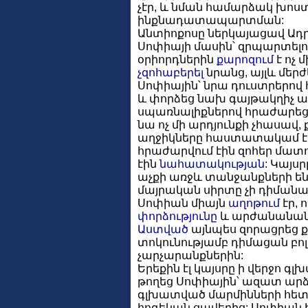
չէր, և նման համարձակ խոս
ինքնադատապարտման:
Անտիոքոսը ներկայացավ Ադր
Սոփիայի մասին՝ զրպարտելո
օրիորդներին
քարոզում
է ոչ 
չզոհաբերել
նրանց, այլև մերժ
Սոփիային՝ նրա դուստրերով հ
և փորձեց նախ գայթակղիչ 
սպառնալիքներով հրաժարեցնե
նա ոչ մի արդյունքի չհասավ,
աղջիկները հաստատակամ է
հրաժարվում էին զոհեր մատ
էին
նահատակության
: Կայսր
աչքի առջև տանջանքների ենթ
մայրական սիրտը չի դիմանա 
Սոփիան միայն
աղոթում
էր, 
փորձությունը
և արժանանան 
Աստված
այնպես զորացրեց քո
տոկունությամբ դիմացան բո
չարչարանքներին:
Երեքին էլ կայսրը ի վերջո գ
թողեց Սոփիային՝ ազատ արձ
գլխատված մարմինների հետ
հոգեկան ցավերից: Սոփիան