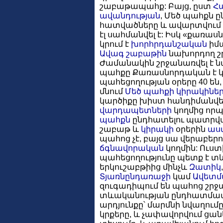
շաբաթապահք: Բայց, ըստ
Հա
ավանդության
, Մեծ պահքն ըն
հատվածները և ավարտվում
էլ սահմանվել է: Իսկ «քառա
կրում է
խորհրդանշական
իմա
Ավագ շաբաթին
նախորդող շ
Ժամանակին շրջանառվել է ն
պահքը Քառասնորդական է կո
պահեցողության օրերը 40 են,
մնում
Մեծ պահքի կիրակինե
կարծիքը խիստ հանդիմանվե
վարդապետների
կողմից որպ
պահքն
ընդհատելու պատրվա
շաբաթ և
կիրակի
օրերին
աս
պահոց չէ, բայց սա վերաբերո
ճգնավորական
կողմին: Ուս
պահեցողությունը պետք է տև
երկուշաբթիից մինչև
Զատիկ
Տյառնընդառաջի
կամ
Ավետմ
զուգադիպում են պահոց շրջ
տևականության ընդհատմամ
արդյունքը՝ մարմնի նվաղումը
կրքերը, և չափավորվում ցանկ