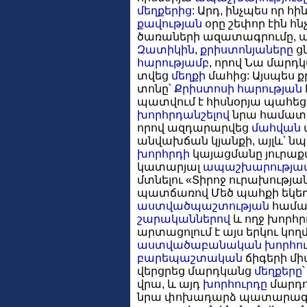
մեղքերից
: Արդ, ինչպես որ հ
քավության
օրը շեփոր էին հ
ծառաների ազատագրումը, այդ
Զատիկին
,
քրիստոնյաները
ցն
հարությամբ
, որով Նա մարդկ
տվեց
մեղքի
մահից: Այսպես 
տոնը՝
Քրիստոսի
հարության
պատվում է հիսնօրյա պահեցո
խորհրդանշելով
նրա համատիե
որով ազդարարվեց
մահվան
անվախճան կյանքի, այլև՝ նպ
խորհրդի
կայացմանը յուրաք
կատարյալ
ապաշխարությա
մտնելու «Տիրոջ ուրախության 
պատճառով Մեծ պահքի եկե
աստվածպաշտության
համա
շարականներով
և ողջ խորհ
արտացոլում է այս երկու կող
աստվածաբանական
խորհու
բարեպաշտական
ճիգերի մի
վերցրեց մարդկանց
մեղքերը
վրա, և այդ
խորհուրդը
մարդու
նրա փոխադարձ պատարագմ