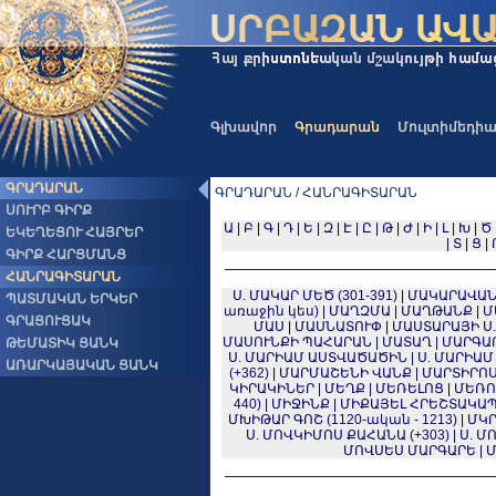
Գլխավոր
Գրադարան
Մուլտիմեդի
ԳՐԱԴԱՐԱՆ
ԳՐԱԴԱՐԱՆ / ՀԱՆՐԱԳԻՏԱՐԱՆ
ՍՈՒՐԲ ԳԻՐՔ
Ա
|
Բ
|
Գ
|
Դ
|
Ե
|
Զ
|
Է
|
Ը
|
Թ
|
Ժ
|
Ի
|
Լ
|
Խ
|
Ծ
ԵԿԵՂԵՑՈՒ ՀԱՅՐԵՐ
|
Տ
|
Ց
|
ԳԻՐՔ ՀԱՐՑՄԱՆՑ
ՀԱՆՐԱԳԻՏԱՐԱՆ
Ս. ՄԱԿԱՐ ՄԵԾ (301-391)
|
ՄԱԿԱՐԱՎԱ
ՊԱՏՄԱԿԱՆ ԵՐԿԵՐ
առաջին կես)
|
ՄԱՂԶՄԱ
|
ՄԱՂԹԱՆՔ
|
Մ
ԳՐԱՑՈՒՑԱԿ
ՄԱՍ
|
ՄԱՍՆԱՏՈՒՓ
|
ՄԱՍՏԱՐԱՅԻ Ս
ՄԱՍՈՒՆՔԻ ՊԱՀԱՐԱՆ
|
ՄԱՏԱՂ
|
ՄԱՐԳԱ
ԹԵՄԱՏԻԿ ՑԱՆԿ
Ս. ՄԱՐԻԱՄ ԱՍՏՎԱԾԱԾԻՆ
|
Ս. ՄԱՐԻԱ
ԱՌԱՐԿԱՅԱԿԱՆ ՑԱՆԿ
(+362)
|
ՄԱՐՄԱՇԵՆԻ ՎԱՆՔ
|
ՄԱՐՏԻՐՈ
ԿԻՐԱԿԻՆԵՐ
|
ՄԵՂՔ
|
ՄԵՌԵԼՈՑ
|
ՄԵՌՈ
440)
|
ՄԻՋԻՆՔ
|
ՄԻՔԱՅԵԼ ՀՐԵՇՏԱԿԱ
ՄԽԻԹԱՐ ԳՈՇ (1120-ական - 1213)
|
ՄԿՐ
Ս. ՄՈՎԿԻՄՈՍ ՔԱՀԱՆԱ (+303)
|
Ս. Մ
ՄՈՎՍԵՍ ՄԱՐԳԱՐԵ
|
Մ