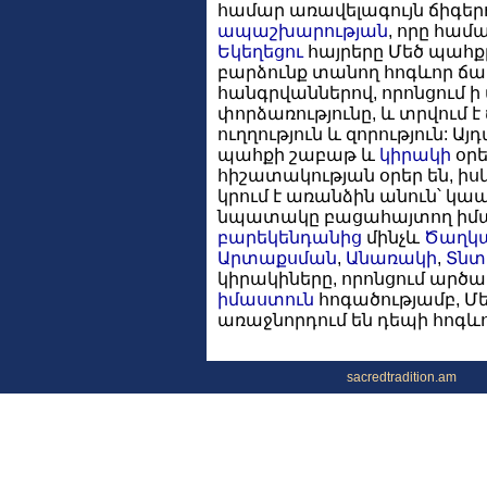
համար առավելագույն ճիգեր
ապաշխարության
, որը համ
Եկեղեցու
հայրերը Մեծ պահք
բարձունք տանող հոգևոր ճամ
հանգրվաններով, որոնցում ի 
փորձառությունը, և տրվում 
ուղղություն և զորություն: Ա
պահքի շաբաթ և
կիրակի
օրե
հիշատակության օրեր են, իս
կրում է առանձին անուն՝ կապ
նպատակը բացահայտող իմաս
բարեկենդանից
մինչև
Ծաղկ
Արտաքսման
,
Անառակի
,
Տնտ
կիրակիները, որոնցում արծ
իմաստուն
հոգածությամբ, Մ
առաջնորդում են դեպի հոգևո
sacredtradition.am