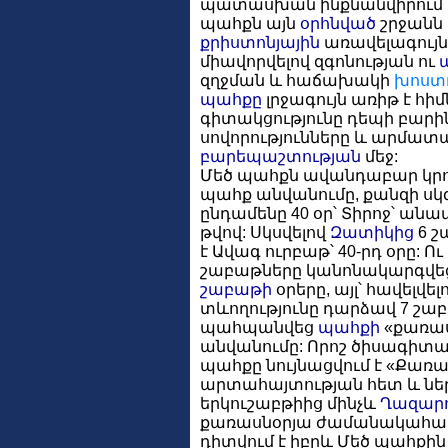
պատասխան ինքնանվիրում 
պահքն այն
օրհնված
շրջանն 
քրիստոնյային
առավելագույն
միավորվելով զգոնության ու
զղջման և հաճախակի
խոստ
պահքը
լրջագույն առիթ է հի
գիտակցությունը դեպի բարին
սովորությունները և արմատ
բարեպաշտության
մեջ:
Մեծ պահքն ավանդաբար կրո
պահք անվանումը, քանզի սկզ
ընդամենը 40 օր՝ Տիրոջ՝ ա
թվով: Սկսվելով
Զատիկից
6 շ
է Ավագ ուրբաթ՝ 40-րդ օրը: Ո
շաբաթները կանոնակարգվեցի
շաբաթի
օրերը, այլ՝ հավելվե
տևողությունը դարձավ 7 շա
պահպանվեց
պահքի
«քառա
անվանումը: Որոշ ծիսագիտ
պահքը նույնացվում է «Քա
արտահայտության հետ և նե
երկուշաբթիից մինչև
Ղազարո
քառասնօրյա ժամանակահա
դիտվում է իբրև Մեծ պահքի