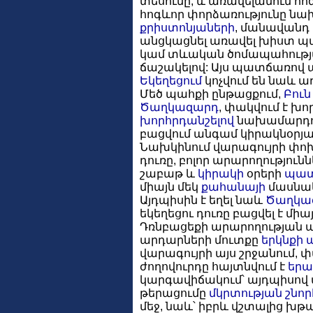
տեսումը, և առավելանում հոգո
հոգևոր փորձառությունը նախ
քրիստոնյաների
, մանավանդ
անցկացնել առավել խիստ պ
կամ տևական ծոմապահությամ
ճաշակելով: Այս պատճառով 
Եկեղեցում
կոչվում են նաև ա
Մեծ պահքի ընթացքում,
Բուն
Ծաղկազարդ
, փակվում է խո
խորհրդանշելով
նախամարդո
բացվում անգամ կիրակնօրյ
Նախկինում վարագույրի փոխ
դուռը, բոլոր արարողություն
շաբաթ և
կիրակի
օրերի
պատ
միայն մեկ
քահանայի
մասնակ
Այդպիսին է եղել նաև
Ծաղկա
եկեղեցու դուռը բացվել է միայ
Դռնբացեքի արարողության 
արդարների մուտքը
երկնքի 
վարագույրի այս շրջանում,
ժողովուրդը հայտնվում է
երա
կարգավիճակում՝ այդպիսով 
թերացումը
մկրտության
շնոր
մեջ, նաև՝ իբրև վշտալից խթ