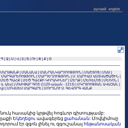
русский
english
|
Պ
|
Ջ
|
Ս
|
Վ
|
Տ
|
Ց
|
ՈՒ
|
Փ
|
Ք
|
Օ
|
ՄԱՂԹԱՆՔ
|
ՄԱՆԱՆԱ
|
ՄԱՆՐԱՆԿԱՐՉՈՒԹՅՈՒՆ
|
ՄԱՇՏՈՑ
|
ՄԱՍ
|
|
ՄԱՐԳԱՐԵՈՒԹՅՈՒՆ
|
ՄԱՐԴԵՂՈՒԹՅՈՒՆ
|
Ս. ՄԱՐԻԱՄ ԱՍՏՎԱԾԱԾԻՆ
|
|
ՄԵԾ ՊԱՀՔ
|
ՄԵԾ ՊԱՀՔԻ ԿԻՐԱԿԻՆԵՐ
|
ՄԵՂՔ
|
ՄԵՌԵԼՈՑ
|
ՄԵՌՈՆ
|
 դ. կես)
|
ՄԽԻԹԱՐ ԳՈՇ (1120-ական - 1213)
|
ՄԿՐՏՈՒԹՅԱՆ ԱՎԱԶԱՆ
|
րջ)
|
ՄՈՎՍԵՍ ՄԱՐԳԱՐԵ
|
ՄՈՒՂՆՈՒ Ս. ԳԵՎՈՐԳ ՎԱՆՔ
ուկ հասակից կրթվել հոգևոր գիտությամբ:
աղաքի
Եկեղեցու
ավագերեց
քահանան
: Մովկիմոսը
ում էր զգոն լինել ու զգուշանալ
հեթանոսական