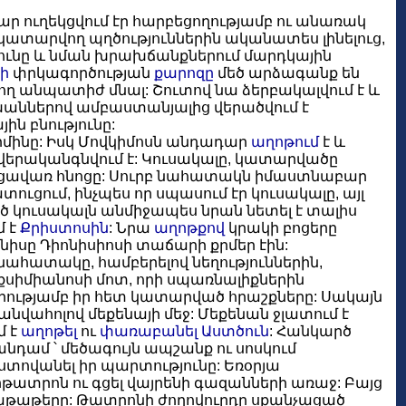
ար ուղեկցվում էր հարբեցողությամբ ու անառակ
կատարվող պղծություններին ականատես լինելուց,
ունը և նման խրախճանքներում մարդկային
ի
փրկագործության
քարոզը
մեծ արձագանք են
րող անպատիժ մնալ: Շուտով նա ձերբակալվում է և
աններով ամբաստանյալից վերածվում է
յին բնությունը:
արմինը: Իսկ Մովկիմոսն անդադար
աղոթում
է և
 վերականգնվում է: Կուսակալը, կատարվածը
 բոցավառ հնոցը: Սուրբ նահատակն իմաստնաբար
ատուցում, ինչպես որ սպասում էր կուսակալը, այլ
ծ կուսակալն անմիջապես նրան նետել է տալիս
մ է
Քրիստոսին
: Նրա
աղոթքով
կրակի բոցերը
քանիսը Դիոնիսիոսի տաճարի քրմեր էին:
նահատակը, համբերելով նեղություններին,
Մաքսիմիանոսի մոտ, որի սպառնալիքներին
րությամբ իր հետ կատարված հրաշքները: Սակայն
նվահոլով մեքենայի մեջ: Մեքենան ջլատում է
մ է
աղոթել
ու
փառաբանել
Աստծուն
: Հանկարծ
նդամ ՝ մեծագույն ապշանք ու սոսկում
ստովանել իր պարտությունը: Եռօրյա
ատրոն ու գցել վայրենի գազանների առաջ: Բայց
նաթաթերը: Թատրոնի ժողովուրդը սքանչացած