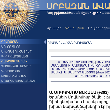
Գլխավոր
Գրադարան
Մուլտիմեդի
ԳՐԱԴԱՐԱՆ
ԳՐԱԴԱՐԱՆ / ՀԱՆՐԱԳԻՏԱՐԱՆ
ՍՈՒՐԲ ԳԻՐՔ
ԵԿԵՂԵՑՈՒ ՀԱՅՐԵՐ
ԳԻՐՔ ՀԱՐՑՄԱՆՑ
ՀԱՆՐԱԳԻՏԱՐԱՆ
Ս. ՄԱԿԱՐ ՄԵԾ (301-391)
|
ՄԱԿԱՐԱ
ՄԱՍՆԱՏՈՒՓ
|
ՄԱՍՏԱՐԱՅԻ Ս. ՀՈՎՀԱՆ
ՊԱՏՄԱԿԱՆ ԵՐԿԵՐ
Ս. ՄԱՐԻԱՄ ՄԱԳԴԱՂԵՆԱՑԻ
|
Ս. ՄԱՐԿ
ԳՐԱՑՈՒՑԱԿ
ՄԵՍԻԱ
|
Ս. ՄԵՍՐՈՊ ՄԱՇՏՈՑ (մոտ 362-
ՄԿՐՏՈՒԹՅՈՒՆ
|
ՄՈՄ
|
ԹԵՄԱՏԻԿ ՑԱՆԿ
ԱՌԱՐԿԱՅԱԿԱՆ ՑԱՆԿ
Ս. ՄՈՎԿԻՄՈՍ ՔԱՀԱՆԱ (+303)
Երանելի Մովկիմոսը ծնվել 
Դիոկղետիանոս կայսեր օրոք 
խիստ նախանձախնդիր էր իր 