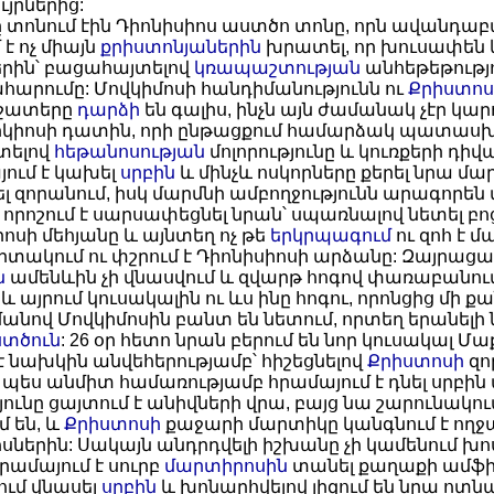
յրներից:
 տոնում էին Դիոնիսիոս աստծո տոնը, որն ավանդաբ
է ոչ միայն
քրիստոնյաներին
խրատել, որ խուսափեն 
երին՝ բացահայտելով
կռապաշտության
անհեթեթությ
րումը: Մովկիմոսի հանդիմանությունն ու
Քրիստոս
և շատերը
դարձի
են գալիս, ինչն այն ժամանակ չէր կա
դիկիոսի դատին, որի ընթացքում համարձակ պատասխ
տելով
հեթանոսության
մոլորությունը և կուռքերի դիվա
ում է կախել
սրբին
և մինչև ոսկորները քերել նրա մ
 զորանում, իսկ մարմնի ամբողջությունն արագորեն
 որոշում է սարսափեցնել նրան՝ սպառնալով նետել
ոսի մեհյանը և այնտեղ ոչ թե
երկրպագում
ու զոհ է մ
տակում ու փշրում է Դիոնիսիոսի արձանը: Զայրացա
ն
ամենևին չի վնասվում և զվարթ հոգով փառաբանու
և այրում կուսակալին ու ևս ինը հոգու, որոնցից մի 
նով Մովկիմոսին բանտ են նետում, որտեղ երանելի 
ստծուն
: 26 օր հետո նրան բերում են նոր կուսակալ 
նախկին անվեհերությամբ՝ հիշեցնելով
Քրիստոսի
զո
ես անմիտ համառությամբ հրամայում է դնել սրբին ա
ունը ցայտում է անիվների վրա, բայց նա շարունակու
մ են, և
Քրիստոսի
քաջարի մարտիկը կանգնում է ողջա
ներին: Սակայն անդրդվելի իշխանը չի կամենում խո
րամայում է սուրբ
մարտիրոսին
տանել քաղաքի ամֆիթ
ւմ վնասել
սրբին
և խոնարհվելով լիզում են նրա ոտ