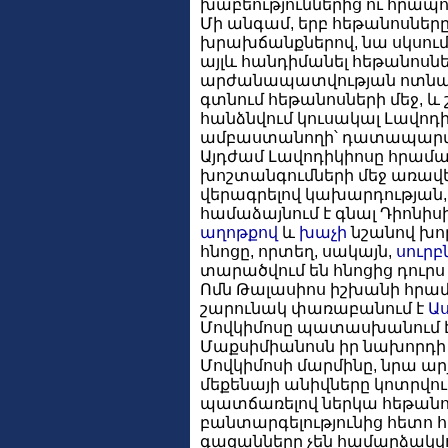
խաբեություններից ու հրապու
Մի անգամ, երբ հեթանոսները
խրախճանքներով, նա սկսում 
այլև հանդիմանել հեթանոսն
արժանապատվության ոտնահա
գտնում հեթանոսների մեջ, 
հանձնվում կուսակալ Լավո
ամբաստանողի՝ դատապար
Այդժամ Լավոդիկիոսը հրամայ
խոշտանգումների մեջ առավել
վերագրելով կախարդության,
համաձայնում է գնալ Դիոնիսի
աղոթքով
և
խաչի
նշանով խոր
հնոցը, որտեղ, սակայն,
սուրբ
տարածվում են հնոցից դուրս 
Ոմն Թալասիոս իշխանի հրամա
շարունակ փառաբանում է
Ա
Մովկիմոսը պատասխանում է 
Մաքսիմիանոսն իր նախորդի պ
Մովկիմոսի մարմինը, նրա արյ
մեքենայի անիվները կոտրվու
պատճառելով ներկա հեթանոս
բանտարգելությունից հետո հ
գազանները չեն համարձակվո