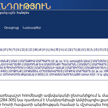
ա
Օրացույց
Նախագծեր
Ա
|
Բ
|
Գ
|
Դ
|
Ե
|
Զ
|
Է
|
Ը
|
Թ
|
Ժ
|
Ի
|
Լ
|
Խ
|
Ծ
|
Կ
|
Հ
|
Ձ
|
Ղ
|
Ճ
|
Մ
|
Յ
|
Ն
|
Շ
|
Ո
|
Չ
ՎԱՆՔ
|
ՄԱՀ
|
ՄԱՂԱՔԻԱ ՄԱՐԳԱՐԵ (մ. թ. ա. V դ. առաջին կես)
|
ՄԱՂԶՄԱ
ՆԵՍ ԵԿԵՂԵՑԻ
|
ՄԱՍՈՒՆՔ ԵՎ ՄԱՍՈՒՆՔԻ ՊԱՀԱՐԱՆ
|
ՄԱՏԱՂ
|
ՄԱՐԳԱՐԵ
ՈՍ ԵՊԻՍԿՈՊՈՍ (+362)
|
ՄԱՐՄԱՇԵՆԻ ՎԱՆՔ
|
ՄԱՐՏԻՐՈՍ
|
ՄԵԼՔԻՍԵԴԵԿ
440)
|
ՄԻՋԻՆՔ
|
ՄԻՔԱՅԵԼ ՀՐԵՇՏԱԿԱՊԵՏ
|
ՄԻՔԻԱ ՄԱՐԳԱՐԵ (մ. թ. ա. VIII
Ս. ՄՈՎԿԻՄՈՍ ՔԱՀԱՆԱ (+303)
|
Ս. ՄՈՎՍԵՍ ԽՈՐԵՆԱՑԻ (մոտ 410 - V դ. վե
է բարեպաշտ հռոմեացի ազնվականի ընտանիքում և ման
(284-305) նա դառնում է Մակեդոնիայի Ամփիպոլիս ք
հոտի հավատի անբծության համար և մշտապես հորդոր