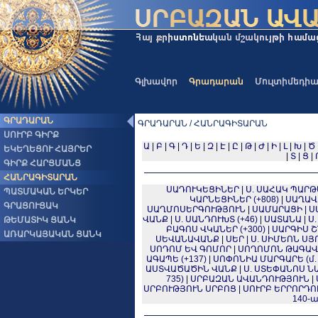
Գլխավոր
Գրադարան
Մուլտիմեդի
ԳՐԱԴԱՐԱՆ
ԳՐԱԴԱՐԱՆ / ՀԱՆՐԱԳԻՏԱՐԱՆ
ՍՈՒՐԲ ԳԻՐՔ
Ա
|
Բ
|
Գ
|
Դ
|
Ե
|
Զ
|
Է
|
Ը
|
Թ
|
Ժ
|
Ի
|
Լ
|
Խ
|
Ծ
ԵԿԵՂԵՑՈՒ ՀԱՅՐԵՐ
|
Տ
|
Ց
|
ԳԻՐՔ ՀԱՐՑՄԱՆՑ
ՀԱՆՐԱԳԻՏԱՐԱՆ
ՍԱԴՈՒԿԵՑԻՆԵՐ
|
Ս. ՍԱՀԱԿ ՊԱՐԹԵ
ՊԱՏՄԱԿԱՆ ԵՐԿԵՐ
ԿԱՐՆԵՑԻՆԵՐ (+808)
|
ՍԱՂԱՎ
ԳՐԱՑՈՒՑԱԿ
ՍԱՂՄՈՍԵՐԳՈՒԹՅՈՒՆ
|
ՍԱՄԱՐԱՑԻ
|
Ս
ՎԱՆՔ
|
Ս. ՍԱՆԴՈՒԽՏ (+46)
|
ՍԱՏԱՆԱ
|
Ս
ԹԵՄԱՏԻԿ ՑԱՆԿ
ԲԱԳՈՍ ՎԿԱՆԵՐ (+300)
|
ՍԱՐԳԻՍ ՇՆ
ԱՌԱՐԿԱՅԱԿԱՆ ՑԱՆԿ
ՍԵՎԱՆԱՎԱՆՔ
|
ՍԵՐ
|
Ս. ՍԻՄԵՈՆ ՍՅՈ
ՍՈԴՈՄ ԵՎ ԳՈՄՈՐ
|
ՍՈՂՈՄՈՆ ԹԱԳԱՎ
ԱԳԱՊԵ (+137)
|
ՍՈՓՈՆԻԱ ՄԱՐԳԱՐԵ (մ. թ.
ԱՍՏՎԱԾԱԾԻՆ ՎԱՆՔ
|
Ս. ՍՏԵՓԱՆՈՍ 
735)
|
ՍՐԲԱԶԱՆ ԱՎԱՆԴՈՒԹՅՈՒՆ
|
ՍՐԲՈՒԹՅՈՒՆ ՍՐԲՈՑ
|
ՍՈՒՐԲ ԵՐՐՈՐԴՈ
140-ա