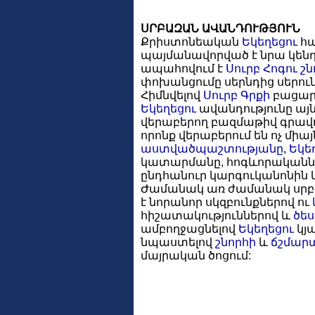
ՍՐԲԱԶԱՆ ԱՎԱՆԴՈՒԹՅՈՒՆ
Քրիստոնեական
Եկեղեցու
հա
պայմանավորված է նրա կենդ
ապահովում է
Սուրբ Հոգու
շն
փոխանցումը սերնդից սերուն
Հիմնվելով
Սուրբ Գրքի
բացարձ
Եկեղեցու
ավանդությունը այն
վերաբերող բազմաթիվ գրավո
որոնք վերաբերում են ոչ միա
աստվածպաշտությանը
,
Եկե
կատարմանը, հոգևորականներ
ընդհանուր կարգուկանոնին և
Ժամանակ առ ժամանակ սրբա
է նորանոր սկզբունքներով ու
հիշատակություններով և
ծես
ամբողջացնելով
Եկեղեցու
կյ
նպաստելով
շնորհի
և
ճշմար
մայրական ծոցում: