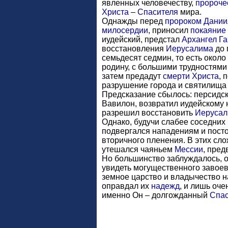
явленных человечеству,
пророче
Христа
–
Спасителя
мира.
Однажды перед
пророком Дани
милосердии
, приносил
покаяние
иудейский, предстал
Архангел Г
восстановления
Иерусалима
до 
семьдесят седмин, то есть около 
родину, с большими трудностями
затем предадут
смерти
Христа
, 
разрушение города и святилища 
Предсказание сбылось: персидск
Вавилон, возвратил иудейскому 
разрешил восстановить
Иеруса
Однако, будучи слабее соседних 
подвергался нападениям и посто
вторичного пленения. В этих сл
утешался чаяньем
Мессии
, пре
Но большинство заблуждалось, 
увидеть могущественного завоев
земное царство и владычество 
оправдал их
надежд
, и лишь оче
именно Он – долгожданный
Спас