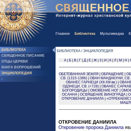
Главное
Библиотека
Мультимедиа
К
БИБЛИОТЕКА
БИБЛИОТЕКА / ЭНЦИКЛОПЕДИЯ
СВЯЩЕННОЕ ПИСАНИЕ
А
|
Б
|
В
|
Г
|
Д
|
Е
|
Ж
|
З
|
И
|
К
|
Л
|
М
|
Н
|
ОТЦЫ ЦЕРКВИ
КНИГА ВОПРОШЕНИЙ
ЭНЦИКЛОПЕДИЯ
ОБЕТОВАННАЯ ЗЕМЛЯ
|
ОБРАЩЕНИЕ
|
О
СВ. (1315-1386)
|
ОВАН МАНДАКУНИ, СВ. 
-
ОВАНЕС ГАРНЕЦИ (XII-XIII вв.)
|
ОВАНЕ
ОДЗНЕЦИ, СВ. (+728)
|
ОВАНЕС САРКАВА
БОГОРОДИЦЫ
|
ОМОВЕНИЕ НОГ
|
ОМО
ОСАННА
|
ОСВЯЩЕНИЕ ВИНОГРАДА
|
О
ОТКРОВЕНИЕ ДАНИИЛА
|
«ОТРЕКАЕМС
МАШТ
ОТКРОВЕНИЕ ДАНИИЛА
Откровение
пророка Даниила
яв