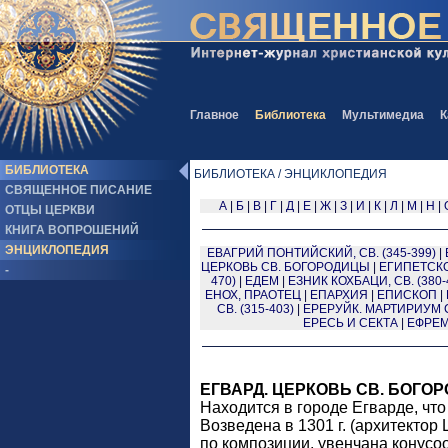
Главное
Библиотека
Мультимедиа
К
БИБЛИОТЕКА
БИБЛИОТЕКА / ЭНЦИКЛОПЕДИЯ
СВЯЩЕННОЕ ПИСАНИЕ
А
|
Б
|
В
|
Г
|
Д
|
Е
|
Ж
|
З
|
И
|
К
|
Л
|
М
|
Н
|
ОТЦЫ ЦЕРКВИ
КНИГА ВОПРОШЕНИЙ
ЭНЦИКЛОПЕДИЯ
ЕВАГРИЙ ПОНТИЙСКИЙ, СВ. (345-399)
|
ЦЕРКОВЬ СВ. БОГОРОДИЦЫ
|
ЕГИПЕТСК
-
470)
|
ЕДЕМ
|
ЕЗНИК КОХБАЦИ, СВ. (380-
ЕНОХ, ПРАОТЕЦ
|
ЕПАРХИЯ
|
ЕПИСКОП
|
СВ. (315-403)
|
ЕРЕРУЙК. МАРТИРИУМ 
ЕРЕСЬ И СЕКТА
|
ЕФРЕМ 
ЕГВАРД. ЦЕРКОВЬ СВ. БОГО
Находится в городе Егварде, что
Возведена в 1301 г. (архитектор
по композиции, увенчана конусо