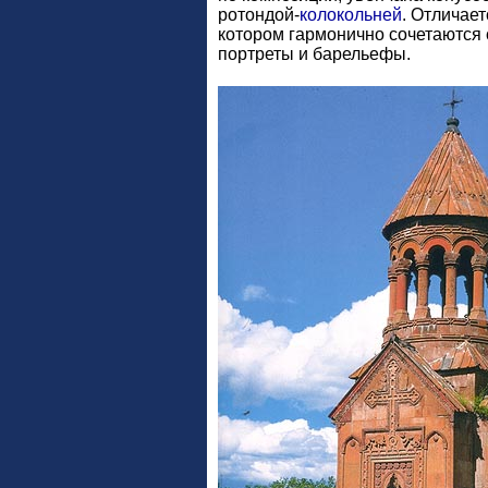
ротондой-
колокольней
. Отличае
котором гармонично сочетаются
портреты и барельефы.