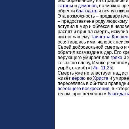
ибо обречённому на страдание и 
сатаны
и
демонов
, возможно чр
обрести
благодать
и вечную жиз
Эта возможность – предварител
– предоставлена роду людском
вступил в
мир и облёкся в челов
распят и принял смерть, искупи
ниспослав ему
Таинства
Крещен
освятившись ими, человек неис
Своей добровольной смертью и
обратил возмездие в дар. Его к
верующего умирает для
греха
и 
согласно слову, Им же речённом
умрёт, оживёт» [
Ин. 11.25
].
Смерть уже не властвует над и
живёт
верою
во
Христа
и умирает
переселяясь в обители праведни
всеобщего воскресения
, в кото
телом, просветлённым
благодат