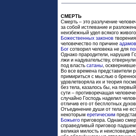
СМЕРТЬ
Смерть – это разлучение челове
за собой истлевание и разложен
неизбежный удел всякого живого 
Божественных
законов
творения,
человечество по причине
адамов
Бог
сотворил человека не для
по
Однако прародители, нарушив 
лжи и надувательству, отвернули
под власть
сатаны
, осквернивше
Во все времена представители р
примириться с мыслью о бреннос
удовлетворяла их и теория пос
без тела, казалось бы, на первый
сути – противоречащая человече
случайно Господь наделил челов
отличив его от бесплотных духо
Отъединение души от тела не ес
некоторым
еретическим
предста
Божьего
приговора. Однако смерт
справедливый приговор падшему
великая милость и неисповедим