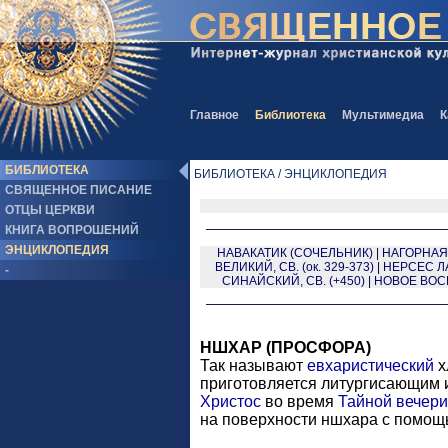
Главное
Библиотека
Мультимедиа
К
БИБЛИОТЕКА
БИБЛИОТЕКА / ЭНЦИКЛОПЕДИЯ
СВЯЩЕННОЕ ПИСАНИЕ
ОТЦЫ ЦЕРКВИ
КНИГА ВОПРОШЕНИЙ
ЭНЦИКЛОПЕДИЯ
НАВАКАТИК (СОЧЕЛЬНИК)
|
НАГОРНАЯ
ВЕЛИКИЙ, СВ. (ок. 329-373)
|
НЕРСЕС ЛА
-
СИНАЙСКИЙ, СВ. (+450)
|
НОВОЕ ВОС
НШХАР (ПРОСФОРА)
Так называют
евхаристический
х
приготовляется литургисающим 
Христос
во время
Тайной вечери
на поверхности ншхара с помо