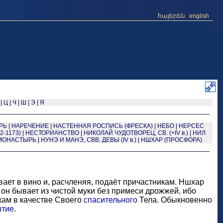
հայերեն
english
|
Ц
|
Ч
|
Ш
|
Э
|
Я
РЬ
|
НАРЕЧЕНИЕ
|
НАСТЕННАЯ РОСПИСЬ (ФРЕСКА)
|
НЕБО
|
НЕРСЕС
2-1173)
|
НЕСТОРИАНСТВО
|
НИКОЛАЙ ЧУДОТВОРЕЦ, СВ. (+IV в.)
|
НИЛ
 МОНАСТЫРЬ
|
НУНЭ И МАНЭ, СВВ. ДЕВЫ (IV в.)
|
НШХАР (ПРОСФОРА)
ает в вино и, расчленяя, подаёт причастникам. Ншхар
он бывает из чистой муки без примеси дрожжей, ибо
кам в качестве Своего
спасительного
Тела. Обыкновенно
ятие
.