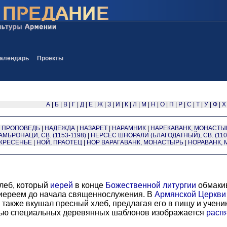
алендарь
Проекты
А
|
Б
|
В
|
Г
|
Д
|
Е
|
Ж
|
З
|
И
|
К
|
Л
|
М
|
Н
|
О
|
П
|
Р
|
С
|
Т
|
У
|
Ф
|
Х
 ПРОПОВЕДЬ
|
НАДЕЖДА
|
НАЗАРЕТ
|
НАРАМНИК
|
НАРЕКАВАНК, МОНАСТЫ
МБРОНАЦИ, СВ. (1153-1198)
|
НЕРСЕС ШНОРАЛИ (БЛАГОДАТНЫЙ), СВ. (110
КРЕСЕНЬЕ
|
НОЙ, ПРАОТЕЦ
|
НОР ВАРАГАВАНК, МОНАСТЫРЬ
|
НОРАВАНК,
леб, который
иерей
в конце
Божественной литургии
обмакив
иереем до начала священнослужения. В
Армянской Церкви
также вкушал пресный хлеб, предлагая его в пищу и учени
щью специальных деревянных шаблонов изображается
расп