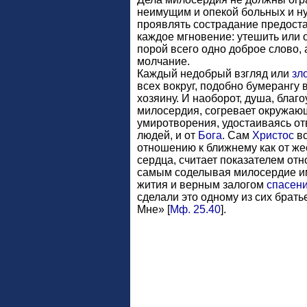
неимущим и опекой больных и 
проявлять сострадание предоста
каждое мгновение: утешить или о
порой всего одно доброе слово, 
молчание.
Каждый недобрый взгляд или
зл
всех вокруг, подобно бумерангу
хозяину. И наоборот, душа, бла
милосердия, согревает окружа
умиротворения, удостаиваясь о
людей, и от
Бога
. Сам
Христос
вс
отношению к ближнему как от жес
сердца, считает показателем от
самым соделывая милосердие и
жития и верным залогом
спасен
сделали это одному из сих брат
Мне» [
Мф. 25.40
].