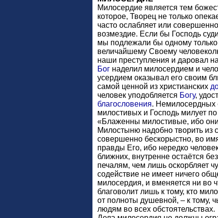
Милосердие является тем божес
которое, Творец не только опека
часто ослабляет или совершенно
возмездие. Если бы Господь суд
мы подлежали бы одному только 
величайшему Своему человекол
наши преступления и даровал н
Бог
наделил милосердием и челов
усердием оказывал его своим б
самой ценной из христианских
д
человек уподобляется
Богу
, удос
благословения
. Немилосердных 
милостивых и Господь милует по
«Блаженны милостивые, ибо они
Милостыню надобно творить из 
совершенно бескорыстно, во им
правды Его, ибо нередко человек
ближних, внутренне остаётся бе
печалям, чем лишь оскорбляет 
содействие не имеет ничего общ
милосердия, и вменяется ни во 
благоволит лишь к тому, кто мило
от полноты душевной, – к тому, 
людям во всех обстоятельствах.
Дела милосердия не должны огр