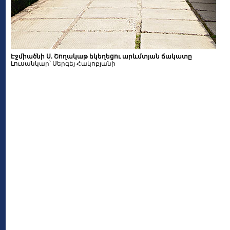
Էջմիածնի Ս. Շողակաթ եկեղեցու արևմտյան ճակատը
Լուսանկար՝ Սերգեյ Հակոբյանի