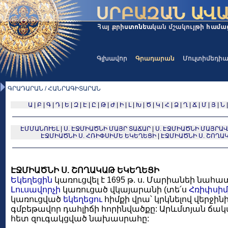
Գլխավոր
Գրադարան
Մուլտիմեդի
ԳՐԱԴԱՐԱՆ / ՀԱՆՐԱԳԻՏԱՐԱՆ
Ա
|
Բ
|
Գ
|
Դ
|
Ե
|
Զ
|
Է
|
Ը
|
Թ
|
Ժ
|
Ի
|
Լ
|
Խ
|
Ծ
|
Կ
|
Հ
|
Ձ
|
Ղ
|
Ճ
|
Մ
|
Յ
|
Ն
ԷՄՄԱՆՈՒԵԼ
|
Ս. ԷՋՄԻԱԾՆԻ ՄԱՅՐ ՏԱՃԱՐ
|
Ս. ԷՋՄԻԱԾՆԻ ՄԱՅՐԱ
ԷՋՄԻԱԾՆԻ Ս. ՀՌԻՓՍԻՄԵ ԵԿԵՂԵՑԻ
|
ԷՋՄԻԱԾՆԻ Ս. ՇՈՂԱ
ԷՋՄԻԱԾՆԻ Ս. ՇՈՂԱԿԱԹ ԵԿԵՂԵՑԻ
Եկեղեցին
կառուցվել է 1695 թ. ս. Մարիանեի նահա
Լուսավորչի
կառուցած վկայարանի (տե՛ս
Հռիփսիմյ
կառուցված
եկեղեցու
հիմքի վրա՝ կրկնելով վերջինի
գմբեթավոր դահլիճի հորինվածքը: Արևմտյան ճա
հետ զուգակցված նախասրահը: