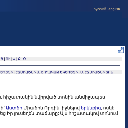
русский
english
|
Ց
|
ՈՒ
|
Փ
|
Ք
|
Օ
ԿԵՂԵՑԻ
|
ԷՋՄԻԱԾՆԻ Ս. ՇՈՂԱԿԱԹ ԵԿԵՂԵՑԻ
|
Ս. ԷՋՄԻԱԾՆԻ ՏՈՆ
ու հիշատակին նվիրված տոնին անմիջապես
րի՝
Աստծո
Միածին Որդին, իջնելով
երկնքից
, ոսկե
Իր լուսեղեն տաճարը: Այս հիշատակով տոնում