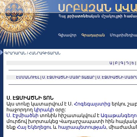
Գլխավոր
Գրադարան
Մուլտիմեդի
ԳՐԱԴԱՐԱՆ / ՀԱՆՐԱԳԻՏԱՐԱՆ
Ա
|
Բ
|
Գ
|
Դ
|
Ե
|
ԷՄՄԱՆՈՒԵԼ
|
Ս. ԷՋՄԻԱԾՆԻ ՄԱՅՐ ՏԱՃԱՐ
|
Ս. ԷՋՄԻԱԾՆԻ ՄԱՅՐ
Ս. ԷՋՄԻԱԾՆԻ ՏՈՆ
Այս տոնը կատարվում է Ս.
Հոգեգալստից
երկու շաբ
հաջորդող
կիրակի
օրը:
Ս. Էջմիածնի
տոնին հիշատակվում է
Ագաթանգեղո
մուրճով խորտակեց Վաղարշապատի հին հայկակա
ենք
Հայ Եկեղեցու
և
հայրապետության
, միաժամա