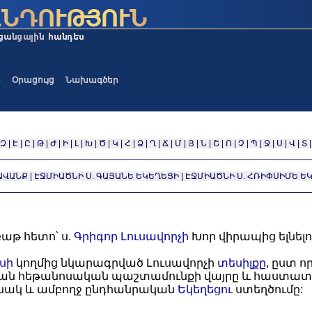
ա
Օրացույց
Նախագծեր
Զ
|
Է
|
Ը
|
Թ
|
Ժ
|
Ի
|
Լ
|
Խ
|
Ծ
|
Կ
|
Հ
|
Ձ
|
Ղ
|
Ճ
|
Մ
|
Յ
|
Ն
|
Շ
|
Ո
|
Չ
|
Պ
|
Ջ
|
Ս
|
Վ
|
Տ
ԱՎԱՆՔ
|
ԷՋՄԻԱԾՆԻ Ս. ԳԱՅԱՆԵ ԵԿԵՂԵՑԻ
|
ԷՋՄԻԱԾՆԻ Ս. ՀՌԻՓՍԻՄԵ Ե
աթ հետո՝ ս.
Գրիգոր Լուսավորչի
Խոր վիրապից ելնել
սի
կողմից նկարագրված Լուսավորչի
տեսիլքը
, ըստ ո
ն հեթանոսական պաշտամունքի վայրը և հաստատեց 
նակ և ամբողջ ընդհանրական
Եկեղեցու
ստեղծումը: