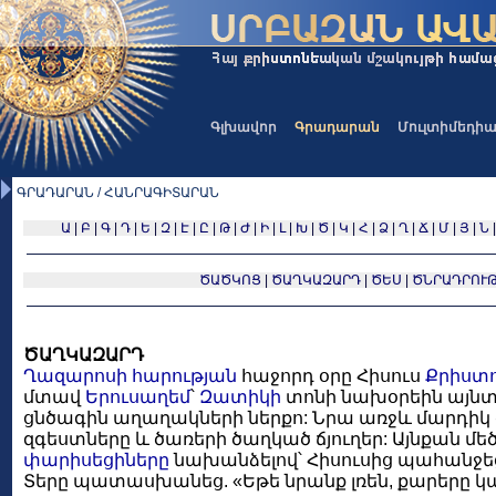
Գլխավոր
Գրադարան
Մուլտիմեդի
ԳՐԱԴԱՐԱՆ / ՀԱՆՐԱԳԻՏԱՐԱՆ
Ա
|
Բ
|
Գ
|
Դ
|
Ե
|
Զ
|
Է
|
Ը
|
Թ
|
Ժ
|
Ի
|
Լ
|
Խ
|
Ծ
|
Կ
|
Հ
|
Ձ
|
Ղ
|
Ճ
|
Մ
|
Յ
|
Ն
ԾԱԾԿՈՑ
|
ԾԱՂԿԱԶԱՐԴ
|
ԾԵՍ
|
ԾՆՐԱԴՐՈՒ
ԾԱՂԿԱԶԱՐԴ
Ղազարոսի հարության
հաջորդ օրը Հիսուս
Քրիստ
մտավ
Երուսաղեմ
՝
Զատիկի
տոնի նախօրեին այնտ
ցնծագին աղաղակների ներքո: Նրա առջև մարդիկ 
զգեստները և ծառերի ծաղկած ճյուղեր: Այնքան մեծ 
փարիսեցիները
նախանձելով՝ Հիսուսից պահանջեցի
Տերը պատասխանեց. «Եթե նրանք լռեն, քարերը կ