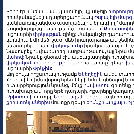
Տեղի էր ունենում անպատմելի, սքանչելի
խորհուրդ
իրականացնելու դարեր շարունակ
Իսրայելի
մարգ
կանխագուշակված աստվածային ծրագիրը՝ մարդ
Ժողովուրդը չգիտեր, թե ինչ է սպասում
Քրիստոսին
աշխարհի
փրկության
գինը: Սակայն չէր դադարում 
գտնվում է մի մեծ, շատ մեծ իրադարձության շեմին: 
ենթադրել, որ այդ
փրկությունը
իրականանալու է ոչ
Նազովրեցու փառահեղ հաղթարշավով, այլ Նրա 
մահով
: Նրանք ցնծում էին անբացատրելի ուրախու
փրկական
տնօրինությունների
ավարտը՝ դեպի
խաչ
աշխարհի
Փրկչին
:
Այդ օրվա հիշատակությամբ
Եկեղեցին
ամեն տարի
Հիսուսին դիմավորող հրեաների նման ցնծալով և ո
ի տարբերություն նրանց, մենք
հավատով
գիտենք 
ուրախության, որը եթե դադարի, «քարերը կաղաղակ
Քրիստոսի
մուտքը
Երուսաղեմ
սկիզբն է այն իրադա
քրիստոնյաներիս
մուտքը դեպի
երկնքի արքայությ