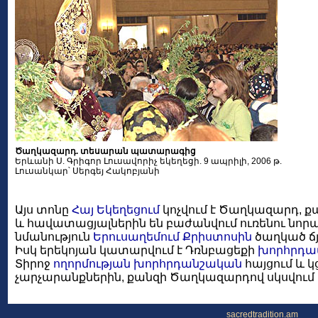
Ծաղկազարդ. տեսարան պատարագից
Երևանի Ս. Գրիգոր Լուսավորիչ եկեղեցի. 9 ապրիլի, 2006 թ.
Լուսանկար՝ Սերգեյ Հակոբյանի
Այս տոնը
Հայ Եկեղեցում
կոչվում է Ծաղկազարդ, ք
և հավատացյալներին են բաժանվում ուռենու նորա
նմանություն
Երուսաղեմում
Քրիստոսին
ծաղկած ճյ
Իսկ երեկոյան կատարվում է Դռնբացեքի
խորհրդա
Տիրոջ
ողորմության
խորհրդանշական
հայցում և 
չարչարանքներին, քանզի Ծաղկազարդով սկսվում
sacredtradition.am