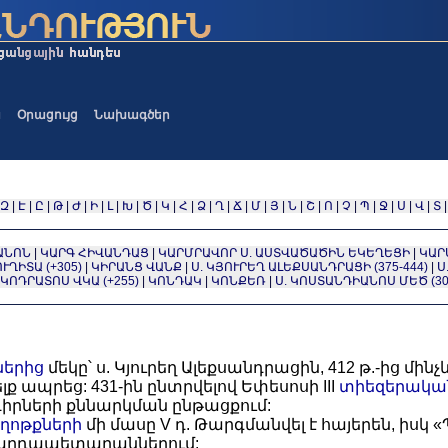
ա
Օրացույց
Նախագծեր
Զ
|
Է
|
Ը
|
Թ
|
Ժ
|
Ի
|
Լ
|
Խ
|
Ծ
|
Կ
|
Հ
|
Ձ
|
Ղ
|
Ճ
|
Մ
|
Յ
|
Ն
|
Շ
|
Ո
|
Չ
|
Պ
|
Ջ
|
Ս
|
Վ
|
Տ
ԱՆՈՆ
|
ԿԱՐԳ ՀԻՎԱՆԴԱՑ
|
ԿԱՐՄՐԱՎՈՐ Ս. ԱՍՏՎԱԾԱԾԻՆ ԵԿԵՂԵՑԻ
|
ԿԱՐ
ՒՂԻՏԱ (+305)
|
ԿԻՐԱՆՑ ՎԱՆՔ
|
Ս. ԿՅՈՒՐԵՂ ԱԼԵՔՍԱՆԴՐԱՑԻ (375-444)
|
Ս
 ԿՈԴՐԱՏՈՍ ՎԿԱ (+255)
|
ԿՈՆԴԱԿ
|
ԿՈՆՔԵՌ
|
Ս. ԿՈՍՏԱՆԴԻԱՆՈՍ ՄԵԾ (30
երից
մեկը՝ ս. Կյուրեղ Ալեքսանդրացին, 412 թ.-ից մին
ելք ապրեց: 431-ին ընտրվելով Եփեսոսի III
տիեզերական
իրների քննարկման ընթացքում:
ղոթքների
մի մասը V դ. Թարգմանվել է հայերեն, իս
 վարդապետարաններում: