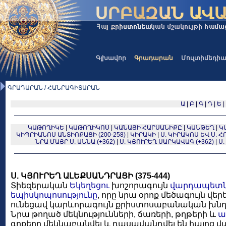
Գլխավոր
Գրադարան
Մուլտիմեդի
ԳՐԱԴԱՐԱՆ / ՀԱՆՐԱԳԻՏԱՐԱՆ
Ա
|
Բ
|
Գ
|
Դ
|
Ե
|
ԿԱԹՈՂԻԿԵ
|
ԿԱԹՈՂԻԿՈՍ
|
ԿԱՆԱՅԻ ՀԱՐՍԱՆԻՔԸ
|
ԿԱՆԹԵՂ
|
Կ
ԿԻՊՐԻԱՆՈՍ ԱՆՏԻՈՔԱՑԻ (200-258)
|
ԿԻՐԱԿԻ
|
Ս. ԿԻՐԱԿՈՍ ԵՎ Ս. ՀՈ
ՆՐԱ ՄԱՅՐ Ս. ԱՆՆԱ (+362)
|
Ս. ԿՅՈՒՐԵՂ ՍԱՐԿԱՎԱԳ (+362)
|
Ս.
Ս. ԿՅՈՒՐԵՂ ԱԼԵՔՍԱՆԴՐԱՑԻ (375-444)
Տիեզերական
Եկեղեցու
խոշորագույն
վարդապետն
եպիսկոպոսությունը
, որը նրա օրոք մեծագույն վեր
ունեցավ կարևորագույն քրիստոսաբանական խնդ
Նրա թողած մեկնությունների, ճառերի, թղթերի և
ա
գրքերը մեկնաբանվել և դասավանդվել են հայոց