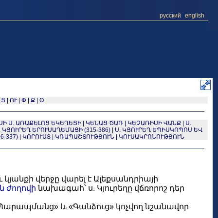
русский
english
|
Ց
|
ՈՒ
|
Փ
|
Ք
|
Օ
ՍԻ Ս. ԱՌԱՔԵԼՈՑ ԵԿԵՂԵՑԻ
|
ԿԵՆԱՑ ԾԱՌ
|
ԿԵՉԱՌԻՍԻ ՎԱՆՔ
|
Ս.
. ԿՅՈՒՐԵՂ ԵՐՈՒՍԱՂԵՄԱՑԻ (315-386)
|
Ս. ԿՅՈՒՐԵՂ ԵՊԻՍԿՈՊՈՍ ԵՎ
6-337)
|
ԿՈՐՈՒՍՏ
|
ԿՌԱՊԱՇՏՈՒԹՅՈՒՆ
|
ԿՈՒՍԱԿՐՈՆՈՒԹՅՈՒՆ
չև կյանքի վերջը վարել է Ալեքսանդրիայի
 ժողովի
նախագահ՝ ս. Կյուրեղը վճռորոշ դեր
կ «Պարապմանց» և «Գանձուց» կոչվող նշանավոր