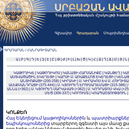
Գլխավոր
Գրադարան
Մուլտիմեդի
ԳՐԱԴԱՐԱՆ / ՀԱՆՐԱԳԻՏԱՐԱՆ
Ա
|
Բ
|
Գ
|
Դ
|
Ե
|
Զ
|
Է
|
Ը
|
Թ
|
Ժ
|
Ի
|
Լ
|
Խ
|
Ծ
|
Կ
|
Հ
|
Ձ
|
Ղ
|
Ճ
|
Մ
|
Յ
|
Ն
ԿԱԹՈՂԻԿԵ
|
ԿԱԹՈՂԻԿՈՍ
|
ԿԱՆԱՅԻ ՀԱՐՍԱՆԻՔԸ
|
ԿԱՆԹԵՂ
|
ԿԱ
ԱՍՏՎԱԾԱԾԻՆ ԵԿԵՂԵՑԻ
|
ԿԱՐՍԻ Ս. ԱՌԱՔԵԼՈՑ ԵԿԵՂԵՑԻ
|
ԿԵՆԱՑ
ԱՆՏԻՈՔԱՑԻ (200-258)
|
ԿԻՐԱԿԻ
|
Ս. ԿԻՐԱԿՈՍ ԵՎ Ս. ՀՈՒՂԻՏԱ 
ԱԼԵՔՍԱՆԴՐԱՑԻ (375-444)
|
Ս. ԿՅՈՒՐԵՂ ԵՐՈՒՍԱՂԵՄԱՑԻ (315-386)
|
ԱՆՆԱ (+362)
|
Ս. ԿՅՈՒՐԵՂ ՍԱՐԿԱՎԱԳ (+362)
|
Ս. ԿՈԴՐԱՏՈՍ ՎԿԱ (+25
ՄԵԾ (306-337)
|
ԿՈՐՈՒՍՏ
|
ԿՌԱՊԱՇՏՈՒԹՅՈՒՆ
|
ԿՈՆՔԵՌ
Հայ Եկեղեցում
կաթողիկոսներին
և
պատրիարքնե
եպիսկոպոսներից
տարբերող զգեստի այս մասը քա
որը երեք անկյուններում փոքրիկ ծոպեր ունի, իսկ 