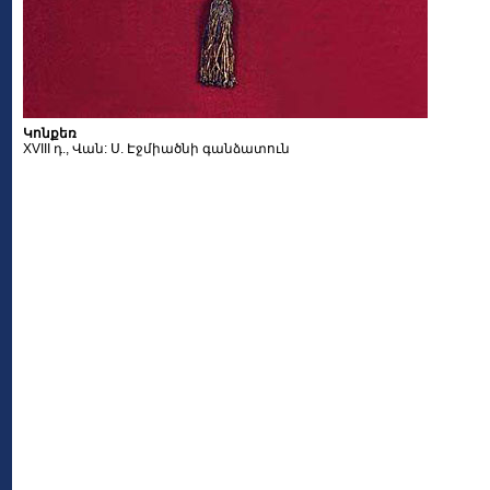
Կոնքեռ
XVIII դ., Վան: Ս. Էջմիածնի գանձատուն