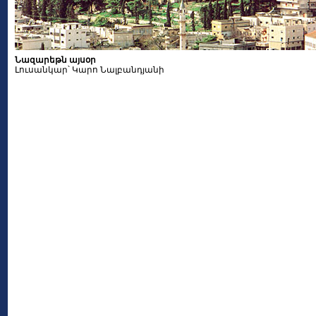
Նազարեթն այսօր
Լուսանկար՝ Կարո Նալբանդյանի