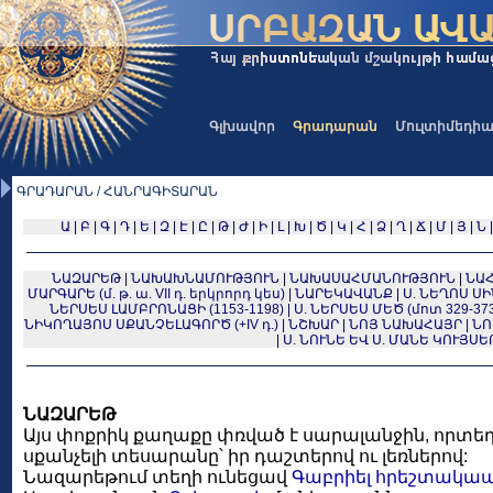
Գլխավոր
Գրադարան
Մուլտիմեդի
ԳՐԱԴԱՐԱՆ / ՀԱՆՐԱԳԻՏԱՐԱՆ
Ա
|
Բ
|
Գ
|
Դ
|
Ե
|
Զ
|
Է
|
Ը
|
Թ
|
Ժ
|
Ի
|
Լ
|
Խ
|
Ծ
|
Կ
|
Հ
|
Ձ
|
Ղ
|
Ճ
|
Մ
|
Յ
|
Ն
ՆԱԶԱՐԵԹ
|
ՆԱԽԱԽՆԱՄՈՒԹՅՈՒՆ
|
ՆԱԽԱՍԱՀՄԱՆՈՒԹՅՈՒՆ
|
ՆԱ
ՄԱՐԳԱՐԵ (մ. թ. ա. VII դ. երկրորդ կես)
|
ՆԱՐԵԿԱՎԱՆՔ
|
Ս. ՆԵՂՈՍ ՍԻ
ՆԵՐՍԵՍ ԼԱՄԲՐՈՆԱՑԻ (1153-1198)
|
Ս. ՆԵՐՍԵՍ ՄԵԾ (մոտ 329-373
ՆԻԿՈՂԱՅՈՍ ՍՔԱՆՉԵԼԱԳՈՐԾ (+IV դ.)
|
ՆՇԽԱՐ
|
ՆՈՅ ՆԱԽԱՀԱՅՐ
|
ՆՈ
|
Ս. ՆՈՒՆԵ ԵՎ Ս. ՄԱՆԵ ԿՈՒՅՍԵՐ (
ՆԱԶԱՐԵԹ
Այս փոքրիկ քաղաքը փռված է սարալանջին, որտեղ
սքանչելի տեսարանը՝ իր դաշտերով ու լեռներով:
Նազարեթում տեղի ունեցավ
Գաբրիել հրեշտակա