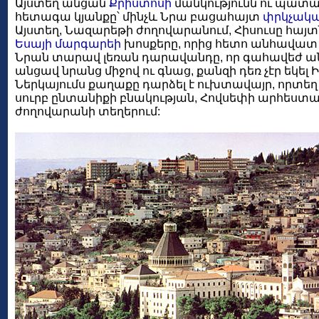
Այստեղ անցան
Քրիստոսի
մանկությունն ու պատա
հետագա կյանքը՝ մինչև Նրա բացահայտ
փրկչակ
Այստեղ, Նազարեթի ժողովարանում, Հիսուսը հայտն
Եսայի մարգարեի
խոսքերը, որից հետո անհավատ 
Նրան տարավ լեռան դարավանդը, որ գահավեժ անի
անցավ նրանց միջով ու գնաց, քանզի դեռ չէր եկել 
Ներկայումս քաղաքը դարձել է ուխտավայր, որտե
սուրբ ընտանիքի բնակության, Հովսեփի արհեստա
ժողովարանի տեղերում: