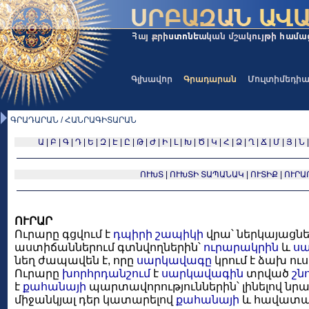
Գլխավոր
Գրադարան
Մուլտիմեդի
ԳՐԱԴԱՐԱՆ / ՀԱՆՐԱԳԻՏԱՐԱՆ
Ա
|
Բ
|
Գ
|
Դ
|
Ե
|
Զ
|
Է
|
Ը
|
Թ
|
Ժ
|
Ի
|
Լ
|
Խ
|
Ծ
|
Կ
|
Հ
|
Ձ
|
Ղ
|
Ճ
|
Մ
|
Յ
|
Ն
ՈՒԽՏ
|
ՈՒԽՏԻ ՏԱՊԱՆԱԿ
|
ՈՒՏԻՔ
|
ՈՒՐԱ
ՈՒՐԱՐ
Ուրարը գցվում է
դպիրի
շապիկի
վրա՝ ներկայացնե
աստիճաններում գտնվողներին՝
ուրարակրին
և
ս
նեղ ժապավեն է, որը
սարկավագը
կրում է ձախ ուս
Ուրարը
խորհրդանշում
է
սարկավագին
տրված
շն
է
քահանայի
պարտավորություններին՝ լինելով նր
միջանկյալ դեր կատարելով
քահանայի
և հավատաց