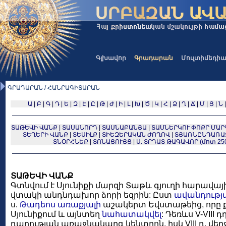
Գլխավոր
Գրադարան
Մուլտիմեդի
ԳՐԱԴԱՐԱՆ / ՀԱՆՐԱԳԻՏԱՐԱՆ
Ա
|
Բ
|
Գ
|
Դ
|
Ե
|
Զ
|
Է
|
Ը
|
Թ
|
Ժ
|
Ի
|
Լ
|
Խ
|
Ծ
|
Կ
|
Հ
|
Ձ
|
Ղ
|
Ճ
|
Մ
|
Յ
|
Ն
ՏԱԹԵՎԻ ՎԱՆՔ
|
ՏԱՍԱՆՈՐԴ
|
ՏԱՍՆԱԲԱՆՅԱ
|
ՏԱՍՆԵՐԿՈՒ ՓՈՔՐ ՄԱ
ՏԵՂԵՐԻ ՎԱՆՔ
|
ՏԵՍԻԼՔ
|
ՏԻԵԶԵՐԱԿԱՆ ԺՈՂՈՎ
|
ՏՅԱՌՆԸՆԴԱՌԱ
ՏՆՕՐՀՆԵՔ
|
ՏՈՆԱՑՈՒՅՑ
|
Ս. ՏՐԴԱՏ ԹԱԳԱՎՈՐ (մոտ 250
ՏԱԹԵՎԻ ՎԱՆՔ
Գտնվում է Սյունիքի մարզի Տաթև գյուղի հարավայ
վտակի անդնդախոր ձորի եզրին: Ըստ
ավանդությ
ս.
Թադեոս առաքյալի
աշակերտ Եվստաթեից, որը ք
Սյունիքում և այնտեղ
նահատակվել
: Դեռևս V-VIII 
դպրության առաջնակարգ կենտրոն, իսկ VIII դ. վերջ