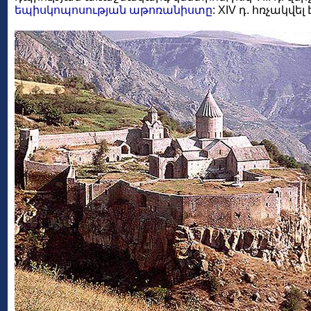
եպիսկոպոսության
աթոռանիստը
: XIV դ. հռչակվ