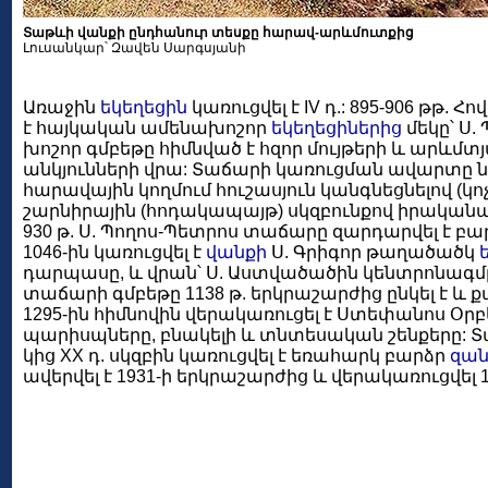
Տաթևի վանքի ընդհանուր տեսքը հարավ-արևմուտքից
Լուսանկար՝ Զավեն Սարգսյանի
Առաջին
եկեղեցին
կառուցվել է IV դ.: 895-906 թթ. Հ
է հայկական ամենախոշոր
եկեղեցիներից
մեկը՝ Ս.
խոշոր գմբեթը հիմնված է հզոր մույթերի և արևմտ
անկյունների վրա: Տաճարի կառուցման ավարտը նշ
հարավային կողմում հուշասյուն կանգնեցնելով (կոչ
շարնիրային (հոդակապայթ) սկզբունքով իրականացվ
930 թ. Ս. Պողոս-Պետրոս տաճարը զարդարվել է 
1046-ին կառուցվել է
վանքի
Ս. Գրիգոր թաղածածկ
դարպասը, և վրան՝ Ս. Աստվածածին կենտրոնագ
տաճարի գմբեթը 1138 թ. երկրաշարժից ընկել է և ք
1295-ին հիմնովին վերակառուցել է Ստեփանոս Օրբելյ
պարիսպները, բնակելի և տնտեսական շենքերը:
կից XX դ. սկզբին կառուցվել է եռահարկ բարձր
զա
ավերվել է 1931-ի երկրաշարժից և վերակառուցվել 19