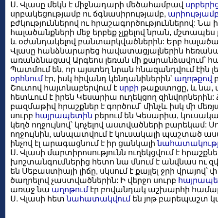
Ս. Վլասը մեկն է միջնադարի մեծահամբավ
սրբերի
սրբակեցությամբ ու ճգնասիրությամբ,
արիությամ
բժկություններով ու հրաշագործություններով: Նա
հալածանքների մեջ երբեք չլքելով նրան, մշտապե
և օժանդակելով բանտարկվածներին: Երբ հալածա
Վլասը հանձնարարեց հավատացյալներին հեռանալ լ
առանձնացավ Արգեոս լեռան մի քարանձավում՝ հ
Պատմում են, որ այստեղ նրան հնազանդվում էին լ
օրհնում
էր, իսկ հիվանդ կենդանիներին՝
աղոթքով
բ
Շուտով հայտնաբերվում է
սրբի
թաքստոցը, և նա,
հետևում է իրեն Կեսարիա ուղեկցող զինվորներին
բազմաթիվ հրաշքներ է գործում՝ մինչև իսկ մի մեռյ
սուրբ
հայրապետին
բերում են Կեսարիա, կուսակալ
կեղծ ողջույնով՝ կոչելով աստվածների բարեկամ:
ողջույնին, անպատվում է կուսակալի պաշտած ա
ինչով էլ արագացնում է իր ցանկալի
նահատակութ
Ս. Վլասի մարտիրոսությունն ուղեկցվում է հրաշքն
խոշտանգումներից հետո նա մնում է անվնաս ու զվ
են Սեբաստիայի լիճը, սկսում է քայլել ջրի վրայով
ծաղրելով չաստվածներին: Ի վերջո սուրբ
հայրապ
առաջ նա
աղոթում
էր բովանդակ աշխարհի համա
Ս. Վլասի հետ
նահատակվում
են յոթ բարեպաշտ կա