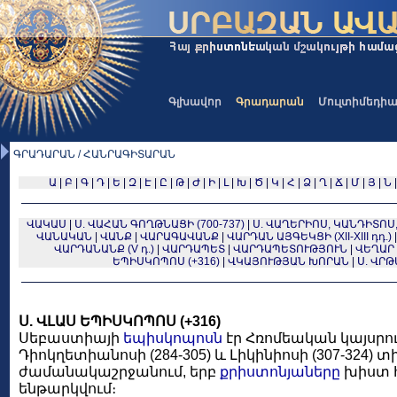
Գլխավոր
Գրադարան
Մուլտիմեդի
ԳՐԱԴԱՐԱՆ / ՀԱՆՐԱԳԻՏԱՐԱՆ
Ա
|
Բ
|
Գ
|
Դ
|
Ե
|
Զ
|
Է
|
Ը
|
Թ
|
Ժ
|
Ի
|
Լ
|
Խ
|
Ծ
|
Կ
|
Հ
|
Ձ
|
Ղ
|
Ճ
|
Մ
|
Յ
|
Ն
ՎԱԿԱՍ
|
Ս. ՎԱՀԱՆ ԳՈՂԹՆԱՑԻ (700-737)
|
Ս. ՎԱՂԵՐԻՈՍ, ԿԱՆԴԻՏՈՍ,
ՎԱՆԱԿԱՆ
|
ՎԱՆՔ
|
ՎԱՐԱԳԱՎԱՆՔ
|
ՎԱՐԴԱՆ ԱՅԳԵԿՑԻ (XII-XIII դդ.)
ՎԱՐԴԱՆԱՆՔ (V դ.)
|
ՎԱՐԴԱՊԵՏ
|
ՎԱՐԴԱՊԵՏՈՒԹՅՈՒՆ
|
ՎԵՂԱՐ
ԵՊԻՍԿՈՊՈՍ (+316)
|
ՎԿԱՅՈՒԹՅԱՆ ԽՈՐԱՆ
|
Ս. ՎՐԹ
Ս. ՎԼԱՍ ԵՊԻՍԿՈՊՈՍ (+316)
Սեբաստիայի
եպիսկոպոսն
էր Հռոմեական կայսրո
Դիոկղետիանոսի (284-305) և Լիկինիոսի (307-324) 
ժամանակաշրջանում, երբ
քրիստոնյաները
խիստ հ
ենթարկվում։