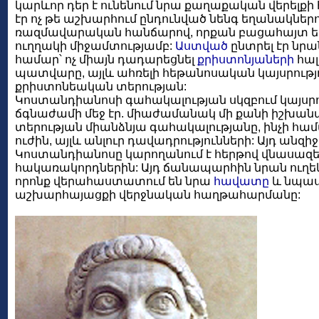
կարևոր դեր է ունենում նրա քաղաքական վերելք
էր ոչ թե աշխարհում ընդունված նենգ եղանակներո
ռազմավարական հանճարով, որքան բացահայտ ե
ուղղակի միջամտությամբ:
Աստված
ընտրել էր նրա
համար՝ ոչ միայն դադարեցնել
քրիստոնյաների
հալ
պատվարը, այլև ահռելի հեթանոսական կայսրությո
քրիստոնեական տերության:
Կոստանդիանոսի գահակալության սկզբում կայսրո
ճգնաժամի մեջ էր. միաժամանակ մի քանի իշխանա
տերության միանձնյա գահակալությանը, ինչի համար
ուժին, այլև անլուր դավադրությունների: Այդ անզի
Կոստանդիանոսը կարողանում է հերթով վնասազերծ
հակառակորդներին: Այդ ճանապարհին նրան ուղեկ
որոնք վերահաստատում են նրա
հավատը
և նպա
աշխարհայացքի վերջնական հաղթահարմանը: