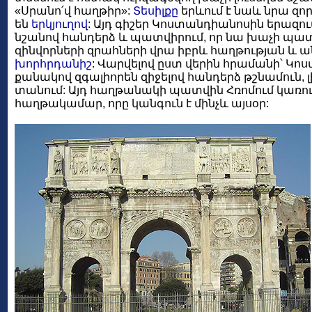
«Սրանո՛վ հաղթիր»:
Տեսիլքը
երևում է նաև նրա զոր
են
երկյուղով
: Այդ գիշեր Կոստանդիանոսին երազու
նշանով հանդերձ և պատվիրում, որ նա խաչի պատ
զինվորների զրահների վրա իբրև հաղթության և 
խորհրդանիշ
: Վարվելով ըստ վերին հրամանի՝ Կ
քանակով զգալիորեն զիջելով հանդերձ թշնամուն
տանում: Այդ հաղթանակի պատվին Հռոմում կառու
հաղթակամար, որը կանգուն է մինչև այսօր: