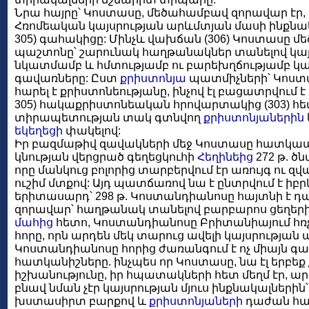
Նրա հայրը՝ Կոստասը, մեծահամբավ զորավար էր, որ
Հռոմեական կայսրության արևմտյան մասի ինքնակ
305) գահակիցը: Մինչև վախճան (306) Կոստասը մե
պաշտոնը՝ շարունակ հաղթանակներ տանելով կայ
նկատմամբ և հմտությամբ ու բարեխղճությամբ կ
գավառները: Ըստ
քրիստոնյա
պատմիչների՝ Կոստա
հարել է քրիստոնեությանը, ինչով էլ բացատրվում է
305) հակաքրիստոնեական հրովարտակից (303) հե
տիրապետության տակ գտնվող
քրիստոնյաներին
եկեղեցի
փակելով:
Իր բազմաթիվ զավակների մեջ Կոստասը հատկապե
կնության վերցրած գեղեցկուհի
Հեղինեից
272 թ. ծ
որը մանկուց բոլորից տարբերվում էր առույգ ու զ
ուշիմ մտքով: Այդ պատճառով նա է ընտրվում է ի
երիտասարդ՝ 298 թ. Կոստանդիանոսը հայտնի է դ
զորավար՝ հաղթանակ տանելով բարբարոս ցեղերի
մահից
հետո, Կոստանդիանոսը Բրիտանիայում հռչ
հորը, որն արդեն մեկ տարուց ավելի կայսրության
Կոստանդիանոսը հորից ժառանգում է ոչ միայն գահ
հատկանիշները. ինչպես որ Կոստասը, նա էլ երբեք
իշխանությունը, իր հպատակների հետ մեղմ էր, 
բնավ նման չէր կայսրության մյուս ինքնակալներին
խստասիրտ բարքով և
քրիստոնյաների
դաժան հալ