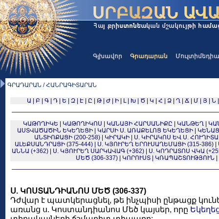
Գլխավոր
Գրադարան
Մուլտիմեդի
ԳՐԱԴԱՐԱՆ / ՀԱՆՐԱԳԻՏԱՐԱՆ
Ա
|
Բ
|
Գ
|
Դ
|
Ե
|
Զ
|
Է
|
Ը
|
Թ
|
Ժ
|
Ի
|
Լ
|
Խ
|
Ծ
|
Կ
|
Հ
|
Ձ
|
Ղ
|
Ճ
|
Մ
|
Յ
|
Ն
ԿԱԹՈՂԻԿԵ
|
ԿԱԹՈՂԻԿՈՍ
|
ԿԱՆԱՅԻ ՀԱՐՍԱՆԻՔԸ
|
ԿԱՆԹԵՂ
|
ԿԱ
ԱՍՏՎԱԾԱԾԻՆ ԵԿԵՂԵՑԻ
|
ԿԱՐՍԻ Ս. ԱՌԱՔԵԼՈՑ ԵԿԵՂԵՑԻ
|
ԿԵՆԱՑ
ԱՆՏԻՈՔԱՑԻ (200-258)
|
ԿԻՐԱԿԻ
|
Ս. ԿԻՐԱԿՈՍ ԵՎ Ս. ՀՈՒՂԻՏԱ 
ԱԼԵՔՍԱՆԴՐԱՑԻ (375-444)
|
Ս. ԿՅՈՒՐԵՂ ԵՐՈՒՍԱՂԵՄԱՑԻ (315-386)
|
ԱՆՆԱ (+362)
|
Ս. ԿՅՈՒՐԵՂ ՍԱՐԿԱՎԱԳ (+362)
|
Ս. ԿՈԴՐԱՏՈՍ ՎԿԱ (+25
ՄԵԾ (306-337)
|
ԿՈՐՈՒՍՏ
|
ԿՌԱՊԱՇՏՈՒԹՅՈՒՆ
|
Ս. ԿՈՍՏԱՆԴԻԱՆՈՍ ՄԵԾ (306-337)
Դժվար է պատկերացնել, թե ինչպիսի ընթացք կու
առանց ս. Կոստանդիանոս Մեծ կայսեր, որը
Եկեղե
տիրակալների ճշմարիտ տիպարը: