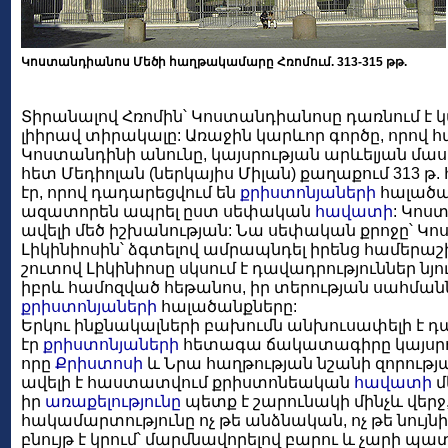
Կոստանդիանոս Մեծի հաղթակամարը Հռոմում. 313-315 թթ.
Տիրանալով Հռոմին՝ Կոստանդիանոսը դառնում է 
լիիրավ տիրակալը: Առաջին կարևոր գործը, որով
Կոստանդինի անունը, կայսրության արևելյան մասի 
հետ Մեդիոլան (ներկայիս Միլան) քաղաքում 313
էր, որով դադարեցվում են
քրիստոնյաների
հալածան
ազատորեն ապրել ըստ սեփական
հավատի
: Կոս
ավելի մեծ իշխանության: Նա սեփական քրոջը՝ Կոս
Լիկինիոսին՝ ձգտելով ամրապնդել իրենց համերա
շուտով Լիկինիոսը սկսում է դավադրություններ նյ
իբրև համոզված հեթանոս, իր տերության սահմանն
քրիստոնյաների
հալածանքները:
Երկու ինքնակալների բախումն անխուսափելի է դա
էր
քրիստոնյաների
հետագա ճակատագիրը կայսրու
որը
Քրիստոսի
և Նրա հաղթության նշանի զորությ
ավելի է հաստատվում քրիստոնեական
հավատի
մ
իր
առաքելությունը
պետք է շարունակի մինչև վերջ,
հակամարտությունը ոչ թե անձնական, ոչ թե նույ
բնույթ է կրում՝ մարմնավորելով բարու և չարի պ