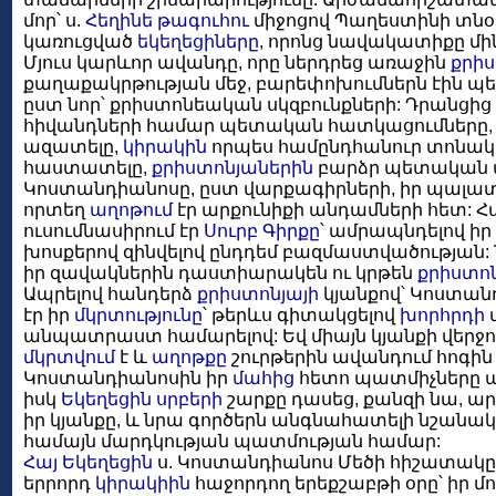
մոր՝ ս.
Հեղինե թագուհու
միջոցով Պաղեստինի տնօ
կառուցված
եկեղեցիները
, որոնց նավակատիքը մին
Մյուս կարևոր ավանդը, որը ներդրեց առաջին
քրի
քաղաքակրթության մեջ, բարեփոխումներն էին պ
ըստ նոր՝ քրիստոնեական սկզբունքների: Դրանցից
հիվանդների համար պետական հատկացումները,
ազատելը,
կիրակին
որպես համընդհանուր տոնակ
հաստատելը,
քրիստոնյաներին
բարձր պետական պ
Կոստանդիանոսը, ըստ վարքագիրների, իր պալատո
որտեղ
աղոթում
էր արքունիքի անդամների հետ: Հա
ուսումնասիրում էր
Սուրբ Գիրքը
՝ ամրապնդելով իր
խոսքերով զինվելով ընդդեմ բազմաստվածության: 
իր զավակներին դաստիարակեն ու կրթեն
քրիստո
Ապրելով հանդերձ
քրիստոնյայի
կյանքով՝ Կոստան
էր իր
մկրտությունը
՝ թերևս գիտակցելով
խորհրդի
վ
անպատրաստ համարելով: Եվ միայն կյանքի վերջո
մկրտվում
է և
աղոթքը
շուրթերին ավանդում հոգին 3
Կոստանդիանոսին իր
մահից
հետո պատմիչները պ
իսկ
Եկեղեցին
սրբերի
շարքը դասեց, քանզի նա, ա
իր կյանքը, և նրա գործերն անգնահատելի նշանա
համայն մարդկության պատմության համար:
Հայ Եկեղեցին
ս. Կոստանդիանոս Մեծի հիշատակը
երրորդ
կիրակիին
հաջորդող երեքշաբթի օրը՝ իր մոր