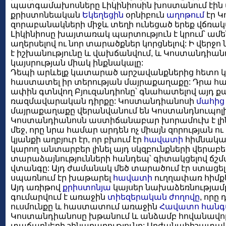
պատգամախոսները Լիկինիոսին խոստանում էին փ
քրիստոնեական
Եկեղեցին
օրնիբուն
աղոթում
էր Կ
զորաբանակների միջև տեղի ունեցած երեք վճռա
Լիկինիոսը խայտառակ պարտություն է կրում՝ ամ
աղերսելով ու նոր տարածքներ կորցնելով: Ի վերջ
է իշխանությունը և վախճանվում, և Կոստանդիանոս
կայսրության միակ ինքնակալը:
Դեպի արևելք կատարած արշավանքներից հետո կայս
հաստատել իր տերության մայրաքաղաքը: Դրա հա
ափին գտնվող Բյուզանդիոնը՝ գնահատելով այդ 
ռազմավարական դիրքը: Կոստանդիանոսի
մահից
մայրաքաղաքը վերանվանում են Կոստանդնուպոլի
Կոստանդիանոսն աստիճանաբար խորամուխ է լինո
մեջ, որը նրա համար արդեն ոչ միայն զորության ո
կյանքի աղբյուր էր, որ բխում էր
հավատի
հիմնական
կարող անտարբեր լինել այդ սկզբունքների վերաբ
տարաձայնությունների հանդեպ՝ գիտակցելով ճշմա
վտանգը: Այդ ժամանակ մեծ տարածում էր ստացե
սպառնում էր խաթարել
հավատի
ուղղափառ հիմքե
Այդ առիթով
քրիստոնյա
կայսեր նախաձեռնությամբ
գումարվում է առաջին
տիեզերական ժողովը
, որը
ուսմունքը և հաստատում առաջին
Հավատո հանգ
Կոստանդիանոսը խթանում և անձամբ հովանավոր
տաճարների շինարարությունը: Արժանահիշատակ 