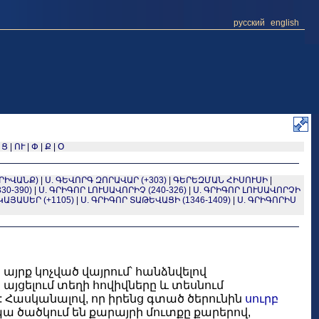
русский
english
|
Ց
|
ՈՒ
|
Փ
|
Ք
|
Օ
ՐԻՎԱՆՔ)
|
Ս. ԳԵՎՈՐԳ ԶՈՐԱՎԱՐ (+303)
|
ԳԵՐԵԶՄԱՆ ՀԻՍՈՒՍԻ
|
30-390)
|
Ս. ԳՐԻԳՈՐ ԼՈՒՍԱՎՈՐԻՉ (240-326)
|
Ս. ԳՐԻԳՈՐ ԼՈՒՍԱՎՈՐՉԻ
ԱՅԱՍԵՐ (+1105)
|
Ս. ԳՐԻԳՈՐ ՏԱԹԵՎԱՑԻ (1346-1409)
|
Ս. ԳՐԻԳՈՐԻՍ
այրք կոչված վայրում՝ հանձնվելով
այցելում տեղի հովիվները և տեսնում
 Հասկանալով, որ իրենց գտած ծերունին
սուրբ
պա ծածկում են քարայրի մուտքը քարերով,