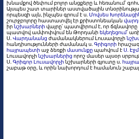
խնամքով ծեփում բոլոր անցքերը և հեռանում՝ գոհ
Այսպես շատ տարիներ աստվածային տնօրինությա
որպեսզի այն, ինչպես գրում է ս.
Մովսես Խորենացի
շուրջբոլորը հաստատվել էր քրիստոնեական
վարդ
իր
նշխարների
վայրը՝ պատվիրում է, որ ճգնավոր
պատվով ամփոփվում են Թորդանի
եկեղեցում
՝ առ
Ս.
Վարդանանց
ժամանակներում Լուսավորչի
նշխ
հանդիսությունների ժամանակ ս.
Գրիգորի
հրաշա
հայրապետի
աջ ձեռքի
մասունքը
պահվում է
Ս. Էջ
Լուսավորչի
նշխարներից
որոշ մասեր այսօր սրբո
Ս.
Գրիգոր Լուսավորչի
նշխարների գյուտը ս.
հայր
շաբաթ օրը, և որին նախորդում է համանուն շաբ