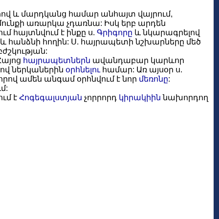
հով և մարդկանց համար անհայտ վայրում,
ունքի առարկա չդառնա: Իսկ երբ արդեն
ւմ հայտնվում է ինքը ս.
Գրիգորը
և նկարագրելով
և հանձնի հողին: Ս. հայրապետի նշխարները մեծ
ժշկության:
Հայոց
հայրապետներն
ավանդաբար կարևոր
անով ներկաներին
օրհնելու
համար: Առ այսօր ս.
 որով ամեն անգամ օրհնվում է նոր
մեռոնը
:
մ:
ում է
Հոգեգալստյան
չորրորդ
կիրակիին
նախորդող