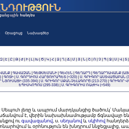
ա
Օրացույց
Նախագծեր
Զ
|
Է
|
Ը
|
Թ
|
Ժ
|
Ի
|
Լ
|
Խ
|
Ծ
|
Կ
|
Հ
|
Ձ
|
Ղ
|
Ճ
|
Մ
|
Յ
|
Ն
|
Շ
|
Ո
|
Չ
|
Պ
|
Ջ
|
Ս
|
Վ
|
Տ
 ՎԱՆՔ
|
ԳԱՎԱԶԱՆ
|
ԳԵԹՍԵՄԱՆԻ
|
ԳԵՀԵՆ
|
ԳԵՂԱՐԴ
|
ԳԵՂԱՐԴԱՎԱՆՔ (ԱՅ
)
|
ԳՈՏԻ
|
Ս. ԳՈՐԴԻՈՍ ՀԱՐՅՈՒՐԱՊԵՏ (+320)
|
Ս. ԳՐԻԳՈՐ ԱՍՏՎԱԾԱԲԱՆ (3
Ր ՆՅՈՒՍԱՑԻ (335-394)
|
Ս. ԳՐԻԳՈՐ ՍՔԱՆՉԵԼԱԳՈՐԾ (213-270)
|
ԳՐԻԳՈՐ ՎԿ
ԵՊԻՍԿՈՊՈՍ (295-338)
|
Ս. ԳՐԻԳՈՐԻՍ ՌԱԺԻԿ (+549)
է Սեպուհ լեռը և ապրում մարդկանցից ծածուկ՝ Մանյա 
խճանվում է, վերին նախախնամությամբ ճգնավայր են 
նքով ու
գավազանով
, ս.
սեղանով
և
սկիհով
հանդերձ:
արհվում և օրհնություն են խնդրում ննջեցյալից, ա