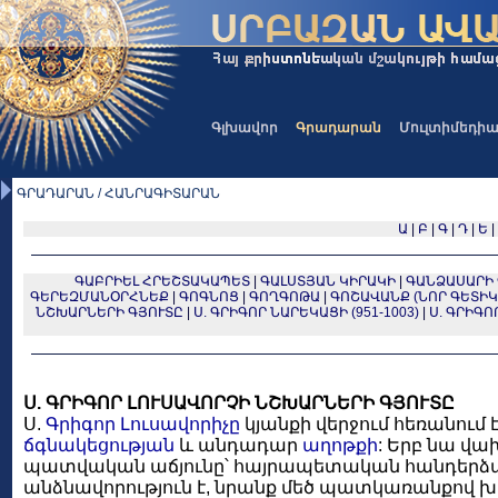
Գլխավոր
Գրադարան
Մուլտիմեդի
ԳՐԱԴԱՐԱՆ / ՀԱՆՐԱԳԻՏԱՐԱՆ
Ա
|
Բ
|
Գ
|
Դ
|
Ե
|
ԳԱԲՐԻԵԼ ՀՐԵՇՏԱԿԱՊԵՏ
|
ԳԱԼՍՏՅԱՆ ԿԻՐԱԿԻ
|
ԳԱՆՁԱՍԱՐԻ
ԳԵՐԵԶՄԱՆՕՐՀՆԵՔ
|
ԳՈԳՆՈՑ
|
ԳՈՂԳՈԹԱ
|
ԳՈՇԱՎԱՆՔ (ՆՈՐ ԳԵՏԻԿ
ՆՇԽԱՐՆԵՐԻ ԳՅՈՒՏԸ
|
Ս. ԳՐԻԳՈՐ ՆԱՐԵԿԱՑԻ (951-1003)
|
Ս. ԳՐԻԳՈ
Ս. ԳՐԻԳՈՐ ԼՈՒՍԱՎՈՐՉԻ ՆՇԽԱՐՆԵՐԻ ԳՅՈՒՏԸ
Ս.
Գրիգոր Լուսավորիչը
կյանքի վերջում հեռանում 
ճգնակեցության
և անդադար
աղոթքի
: Երբ նա վա
պատվական աճյունը՝ հայրապետական հանդերձա
անձնավորություն է, նրանք մեծ պատկառանքով խոն