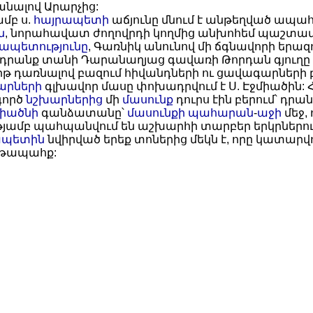
անալով Արարչից:
մբ ս.
հայրապետի
աճյունը մնում է անթեղված ապա
ն
, նորահավատ ժողովրդի կողմից անխոհեմ պաշտամ
ապետությունը
, Գառնիկ անունով մի ճգնավորի երազո
ը դրանք տանի Դարանաղյաց գավառի Թորդան գյուղը 
իթ դառնալով բազում հիվանդների ու ցավագարների բ
արների
գլխավոր մասը փոխադրվում է Ս. Էջմիածին: 
գործ
նշխարներից
մի
մասունք
դուրս էին բերում՝ դր
միածնի
գանձատանը՝
մասունքի պահարան
-
աջի
մեջ,
ւթյամբ պահպանվում են աշխարհի տարբեր երկրներու
ապետին
նվիրված երեք տոներից մեկն է, որը կատարվ
աթապահք: