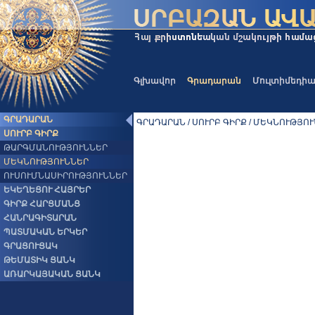
Գլխավոր
Գրադարան
Մուլտիմեդի
ԳՐԱԴԱՐԱՆ
ԳՐԱԴԱՐԱՆ / ՍՈՒՐԲ ԳԻՐՔ / ՄԵԿՆՈՒԹՅՈ
ՍՈՒՐԲ ԳԻՐՔ
ԹԱՐԳՄԱՆՈՒԹՅՈՒՆՆԵՐ
ՄԵԿՆՈՒԹՅՈՒՆՆԵՐ
ՈՒՍՈՒՄՆԱՍԻՐՈՒԹՅՈՒՆՆԵՐ
ԵԿԵՂԵՑՈՒ ՀԱՅՐԵՐ
ԳԻՐՔ ՀԱՐՑՄԱՆՑ
ՀԱՆՐԱԳԻՏԱՐԱՆ
ՊԱՏՄԱԿԱՆ ԵՐԿԵՐ
ԳՐԱՑՈՒՑԱԿ
ԹԵՄԱՏԻԿ ՑԱՆԿ
ԱՌԱՐԿԱՅԱԿԱՆ ՑԱՆԿ