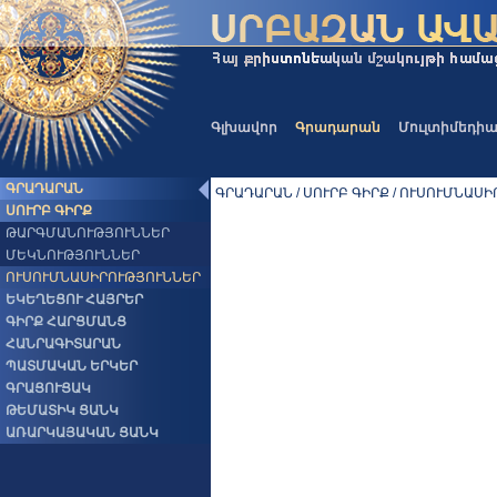
Գլխավոր
Գրադարան
Մուլտիմեդի
ԳՐԱԴԱՐԱՆ
ԳՐԱԴԱՐԱՆ / ՍՈՒՐԲ ԳԻՐՔ / ՈՒՍՈՒՄՆԱՍ
ՍՈՒՐԲ ԳԻՐՔ
ԹԱՐԳՄԱՆՈՒԹՅՈՒՆՆԵՐ
ՄԵԿՆՈՒԹՅՈՒՆՆԵՐ
ՈՒՍՈՒՄՆԱՍԻՐՈՒԹՅՈՒՆՆԵՐ
ԵԿԵՂԵՑՈՒ ՀԱՅՐԵՐ
ԳԻՐՔ ՀԱՐՑՄԱՆՑ
ՀԱՆՐԱԳԻՏԱՐԱՆ
ՊԱՏՄԱԿԱՆ ԵՐԿԵՐ
ԳՐԱՑՈՒՑԱԿ
ԹԵՄԱՏԻԿ ՑԱՆԿ
ԱՌԱՐԿԱՅԱԿԱՆ ՑԱՆԿ