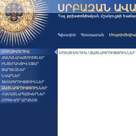
Գլխավոր
Գրադարան
Մուլտիմեդի
ՄՈՒԼՏԻՄԵԴԻԱ
ՄՈՒԼՏԻՄԵԴԻԱ / ՁԱՅՆԱԳՐՈԻԹՅՈԻՆՆԵՐ
ԺԱՄԱՆԱԿԱՑՈՒՅՑՆԵՐ
ԻՆՏԵՐԱԿՏԻՎ ԷՋԵՐ
ՔԱՐՏԵԶՆԵՐ
ՆԿԱՐՆԵՐ
ՏԵՍԱԳՐՈԻԹՅՈԻՆՆԵՐ
ՁԱՅՆԱԳՐՈԻԹՅՈԻՆՆԵՐ
ՀԱՄԱՅՆԱՊԱՏԿԵՐՆԵՐ
ՀՈԳԵՎՈՐ ԱՐՎԵՍՏ