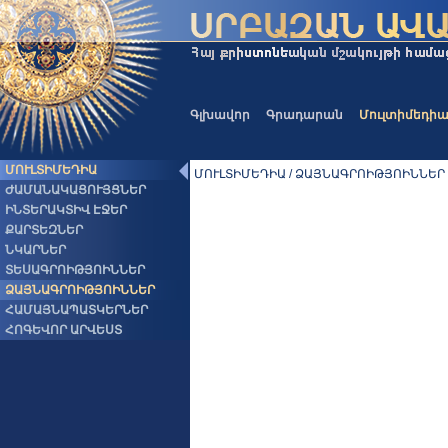
Գլխավոր
Գրադարան
Մուլտիմեդի
ՄՈՒԼՏԻՄԵԴԻԱ
ՄՈՒԼՏԻՄԵԴԻԱ / ՁԱՅՆԱԳՐՈԻԹՅՈԻՆՆԵՐ
ԺԱՄԱՆԱԿԱՑՈՒՅՑՆԵՐ
ԻՆՏԵՐԱԿՏԻՎ ԷՋԵՐ
ՔԱՐՏԵԶՆԵՐ
ՆԿԱՐՆԵՐ
ՏԵՍԱԳՐՈԻԹՅՈԻՆՆԵՐ
ՁԱՅՆԱԳՐՈԻԹՅՈԻՆՆԵՐ
ՀԱՄԱՅՆԱՊԱՏԿԵՐՆԵՐ
ՀՈԳԵՎՈՐ ԱՐՎԵՍՏ