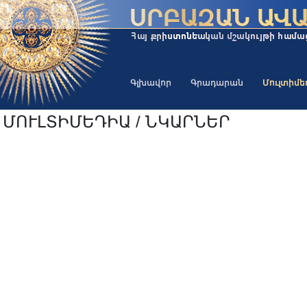
Գլխավոր
Գրադարան
Մուլտիմ
ՄՈՒԼՏԻՄԵԴԻԱ / ՆԿԱՐՆԵՐ