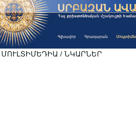
Գլխավոր
Գրադարան
Մուլտիմ
ՄՈՒԼՏԻՄԵԴԻԱ / ՆԿԱՐՆԵՐ