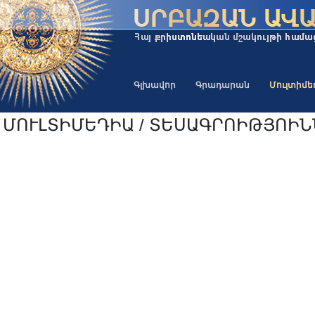
Գլխավոր
Գրադարան
Մուլտիմ
ՄՈՒԼՏԻՄԵԴԻԱ / ՏԵՍԱԳՐՈԻԹՅՈԻՆ