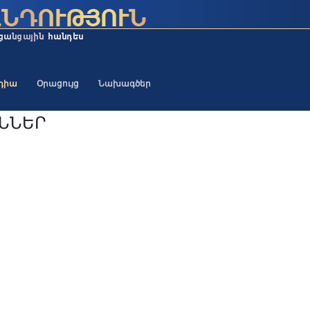
եդիա
Օրացույց
Նախագծեր
ԻՆՆԵՐ