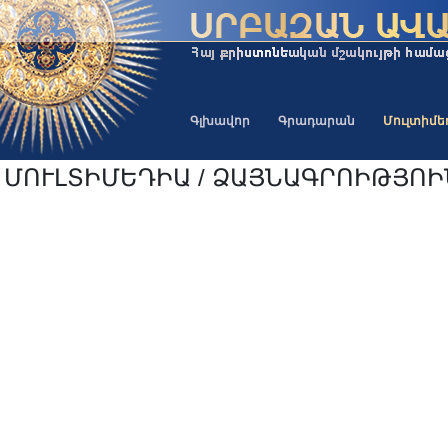
Գլխավոր
Գրադարան
Մուլտիմ
ՄՈՒԼՏԻՄԵԴԻԱ / ՁԱՅՆԱԳՐՈԻԹՅՈ