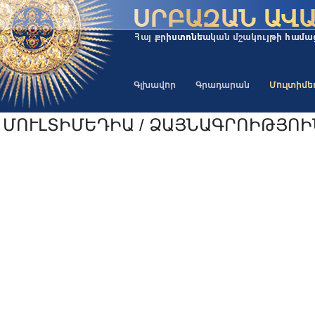
Գլխավոր
Գրադարան
Մուլտիմ
ՄՈՒԼՏԻՄԵԴԻԱ / ՁԱՅՆԱԳՐՈԻԹՅՈ