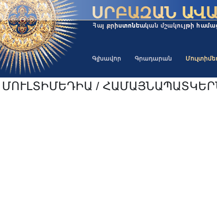
Գլխավոր
Գրադարան
Մուլտիմ
ՄՈՒԼՏԻՄԵԴԻԱ / ՀԱՄԱՅՆԱՊԱՏԿԵՐ