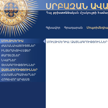
Գլխավոր
Գրադարան
Մուլտիմեդի
ՄՈՒԼՏԻՄԵԴԻԱ
ՄՈՒԼՏԻՄԵԴԻԱ / ՁԱՅՆԱԳՐՈԻԹՅՈԻՆՆԵՐ
ԺԱՄԱՆԱԿԱՑՈՒՅՑՆԵՐ
ԻՆՏԵՐԱԿՏԻՎ ԷՋԵՐ
ՔԱՐՏԵԶՆԵՐ
ՆԿԱՐՆԵՐ
ՏԵՍԱԳՐՈԻԹՅՈԻՆՆԵՐ
ՁԱՅՆԱԳՐՈԻԹՅՈԻՆՆԵՐ
ՀԱՄԱՅՆԱՊԱՏԿԵՐՆԵՐ
ՀՈԳԵՎՈՐ ԱՐՎԵՍՏ