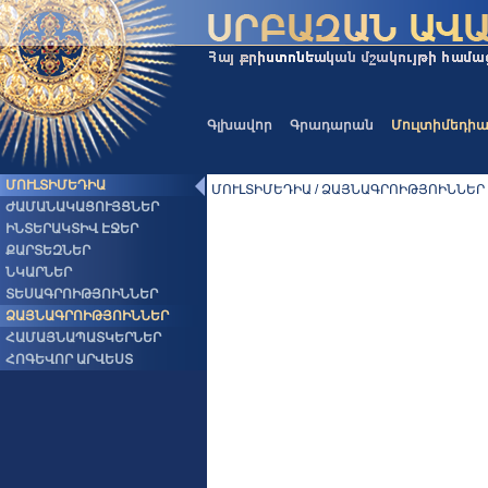
Գլխավոր
Գրադարան
Մուլտիմեդի
ՄՈՒԼՏԻՄԵԴԻԱ
ՄՈՒԼՏԻՄԵԴԻԱ / ՁԱՅՆԱԳՐՈԻԹՅՈԻՆՆԵՐ
ԺԱՄԱՆԱԿԱՑՈՒՅՑՆԵՐ
ԻՆՏԵՐԱԿՏԻՎ ԷՋԵՐ
ՔԱՐՏԵԶՆԵՐ
ՆԿԱՐՆԵՐ
ՏԵՍԱԳՐՈԻԹՅՈԻՆՆԵՐ
ՁԱՅՆԱԳՐՈԻԹՅՈԻՆՆԵՐ
ՀԱՄԱՅՆԱՊԱՏԿԵՐՆԵՐ
ՀՈԳԵՎՈՐ ԱՐՎԵՍՏ