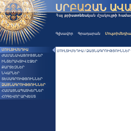
Գլխավոր
Գրադարան
Մուլտիմեդի
ՄՈՒԼՏԻՄԵԴԻԱ
ՄՈՒԼՏԻՄԵԴԻԱ / ՁԱՅՆԱԳՐՈԻԹՅՈԻՆՆԵՐ
ԺԱՄԱՆԱԿԱՑՈՒՅՑՆԵՐ
ԻՆՏԵՐԱԿՏԻՎ ԷՋԵՐ
ՔԱՐՏԵԶՆԵՐ
ՆԿԱՐՆԵՐ
ՏԵՍԱԳՐՈԻԹՅՈԻՆՆԵՐ
ՁԱՅՆԱԳՐՈԻԹՅՈԻՆՆԵՐ
ՀԱՄԱՅՆԱՊԱՏԿԵՐՆԵՐ
ՀՈԳԵՎՈՐ ԱՐՎԵՍՏ