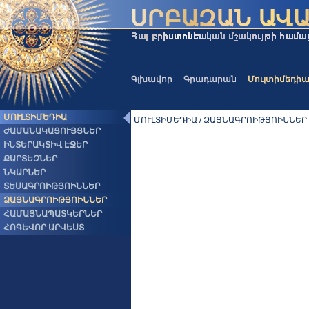
Գլխավոր
Գրադարան
Մուլտիմեդի
ՄՈՒԼՏԻՄԵԴԻԱ
ՄՈՒԼՏԻՄԵԴԻԱ / ՁԱՅՆԱԳՐՈԻԹՅՈԻՆՆԵՐ
ԺԱՄԱՆԱԿԱՑՈՒՅՑՆԵՐ
ԻՆՏԵՐԱԿՏԻՎ ԷՋԵՐ
ՔԱՐՏԵԶՆԵՐ
ՆԿԱՐՆԵՐ
ՏԵՍԱԳՐՈԻԹՅՈԻՆՆԵՐ
ՁԱՅՆԱԳՐՈԻԹՅՈԻՆՆԵՐ
ՀԱՄԱՅՆԱՊԱՏԿԵՐՆԵՐ
ՀՈԳԵՎՈՐ ԱՐՎԵՍՏ