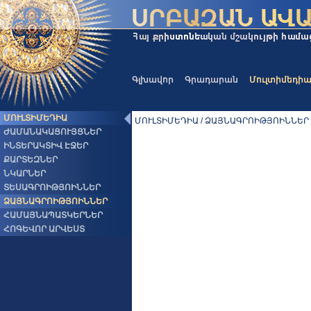
Գլխավոր
Գրադարան
Մուլտիմեդի
ՄՈՒԼՏԻՄԵԴԻԱ
ՄՈՒԼՏԻՄԵԴԻԱ / ՁԱՅՆԱԳՐՈԻԹՅՈԻՆՆԵՐ
ԺԱՄԱՆԱԿԱՑՈՒՅՑՆԵՐ
ԻՆՏԵՐԱԿՏԻՎ ԷՋԵՐ
ՔԱՐՏԵԶՆԵՐ
ՆԿԱՐՆԵՐ
ՏԵՍԱԳՐՈԻԹՅՈԻՆՆԵՐ
ՁԱՅՆԱԳՐՈԻԹՅՈԻՆՆԵՐ
ՀԱՄԱՅՆԱՊԱՏԿԵՐՆԵՐ
ՀՈԳԵՎՈՐ ԱՐՎԵՍՏ