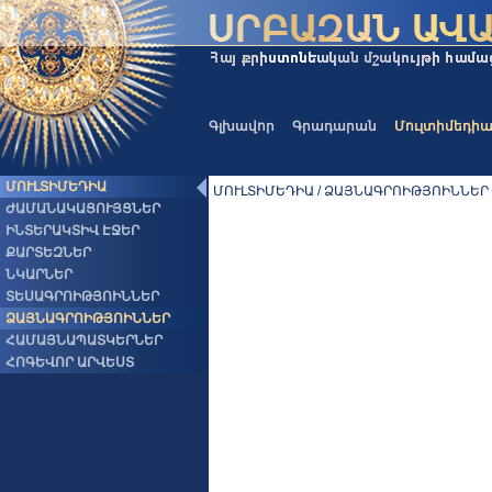
Գլխավոր
Գրադարան
Մուլտիմեդի
ՄՈՒԼՏԻՄԵԴԻԱ
ՄՈՒԼՏԻՄԵԴԻԱ / ՁԱՅՆԱԳՐՈԻԹՅՈԻՆՆԵՐ
ԺԱՄԱՆԱԿԱՑՈՒՅՑՆԵՐ
ԻՆՏԵՐԱԿՏԻՎ ԷՋԵՐ
ՔԱՐՏԵԶՆԵՐ
ՆԿԱՐՆԵՐ
ՏԵՍԱԳՐՈԻԹՅՈԻՆՆԵՐ
ՁԱՅՆԱԳՐՈԻԹՅՈԻՆՆԵՐ
ՀԱՄԱՅՆԱՊԱՏԿԵՐՆԵՐ
ՀՈԳԵՎՈՐ ԱՐՎԵՍՏ