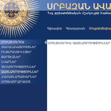
Գլխավոր
Գրադարան
Մուլտիմեդի
ՄՈՒԼՏԻՄԵԴԻԱ
ՄՈՒԼՏԻՄԵԴԻԱ / ՁԱՅՆԱԳՐՈԻԹՅՈԻՆՆԵՐ
ԺԱՄԱՆԱԿԱՑՈՒՅՑՆԵՐ
ԻՆՏԵՐԱԿՏԻՎ ԷՋԵՐ
ՔԱՐՏԵԶՆԵՐ
ՆԿԱՐՆԵՐ
ՏԵՍԱԳՐՈԻԹՅՈԻՆՆԵՐ
ՁԱՅՆԱԳՐՈԻԹՅՈԻՆՆԵՐ
ՀԱՄԱՅՆԱՊԱՏԿԵՐՆԵՐ
ՀՈԳԵՎՈՐ ԱՐՎԵՍՏ