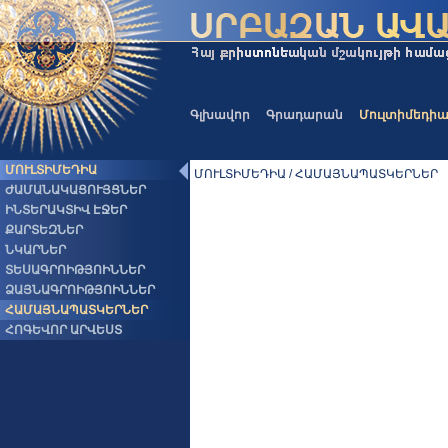
Գլխավոր
Գրադարան
Մուլտիմեդի
ՄՈՒԼՏԻՄԵԴԻԱ
ՄՈՒԼՏԻՄԵԴԻԱ / ՀԱՄԱՅՆԱՊԱՏԿԵՐՆԵՐ
ԺԱՄԱՆԱԿԱՑՈՒՅՑՆԵՐ
ԻՆՏԵՐԱԿՏԻՎ ԷՋԵՐ
ՔԱՐՏԵԶՆԵՐ
ՆԿԱՐՆԵՐ
ՏԵՍԱԳՐՈԻԹՅՈԻՆՆԵՐ
ՁԱՅՆԱԳՐՈԻԹՅՈԻՆՆԵՐ
ՀԱՄԱՅՆԱՊԱՏԿԵՐՆԵՐ
ՀՈԳԵՎՈՐ ԱՐՎԵՍՏ