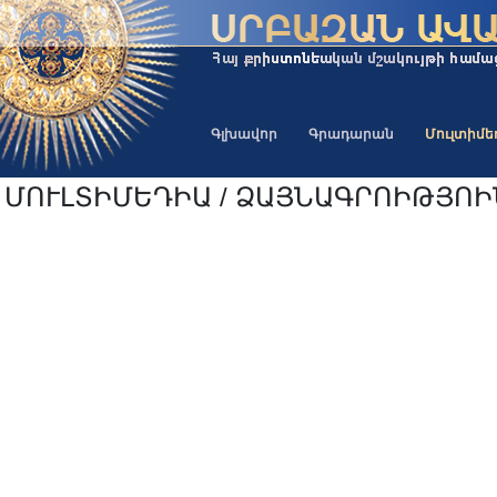
Գլխավոր
Գրադարան
Մուլտիմ
ՄՈՒԼՏԻՄԵԴԻԱ / ՁԱՅՆԱԳՐՈԻԹՅՈ