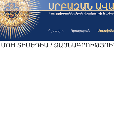
Գլխավոր
Գրադարան
Մուլտիմ
ՄՈՒԼՏԻՄԵԴԻԱ / ՁԱՅՆԱԳՐՈԻԹՅՈ