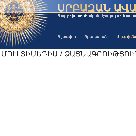
Գլխավոր
Գրադարան
Մուլտիմ
ՄՈՒԼՏԻՄԵԴԻԱ / ՁԱՅՆԱԳՐՈԻԹՅՈ